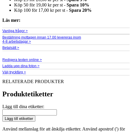
Köp 50 för
19,00 kr
per st -
Spara
10
%
Köp 100 för
17,00 kr
per st -
Spara
20
%
Läs mer:
Vanliga frågor >
Beställning mottagen innan 17.00 levereras inom
4-8 arbetsdagar >
Betalsätt >
Redigera texten online >
Ladda upp dina foton >
Välj tryckfärg >
RELATERADE PRODUKTER
Produktetiketter
Lägg till dina etiketter:
Lägg till etiketter
Använd mellanslag för att åtskilja etiketter. Använd apostrof (') för