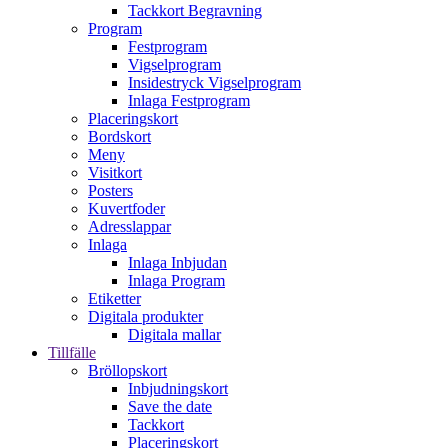
Tackkort Begravning
Program
Festprogram
Vigselprogram
Insidestryck Vigselprogram
Inlaga Festprogram
Placeringskort
Bordskort
Meny
Visitkort
Posters
Kuvertfoder
Adresslappar
Inlaga
Inlaga Inbjudan
Inlaga Program
Etiketter
Digitala produkter
Digitala mallar
Tillfälle
Bröllopskort
Inbjudningskort
Save the date
Tackkort
Placeringskort