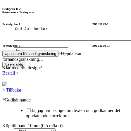
Redigera text
Pennikon = Textnyans
Textstycke 1 20191129-1:
Textstycke 2 20191129-1:
Uppdaterar
Uppdatera förhandsgranskning
förhandsgranskning…
Nästa sida
Klar med din design?
Beställ
>
<
Tillbaka
*
Godkännande
Ja, jag har läst igenom texten och godkänner det
uppdaterade korrekturet.
Köp till band 10mm (0,5 m/kort)