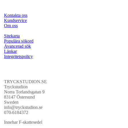
Kontakta oss
Kundservice
Om oss
Sitekarta
Populära sökord
Avancerad sök
Länkar
Integritetspolicy
TRYCKSTUDION.SE
Tryckstudion
Norra Torlandsgatan 9
83147 Östersund
Sweden
info@tryckstudion.se
070-6184372
Innehar F-skattesedel