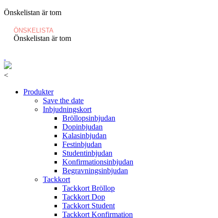
Önskelistan är tom
ÖNSKELISTA
Önskelistan är tom
<
Produkter
Save the date
Inbjudningskort
Bröllopsinbjudan
Dopinbjudan
Kalasinbjudan
Festinbjudan
Studentinbjudan
Konfirmationsinbjudan
Begravningsinbjudan
Tackkort
Tackkort Bröllop
Tackkort Dop
Tackkort Student
Tackkort Konfirmation