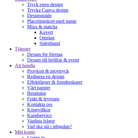
Tryck egen design
Trycka Canva design
Designguide
Placeringskort med namn
Mixa & matcha
Kuvert
Omslag
Sidenband
Tjänster
Design för företag
Design till bröllop & event
Att handla
Provkort & provtryck
Redigera en design
Effektfärger & formbeskuret
Vårt papper
Betalning
Frakt & leverans
Kontakta oss
Köpevillkor
Kundservice
Vanliga frågor
Vad ska stå i inbjudan?
Mitt konto
Logga in