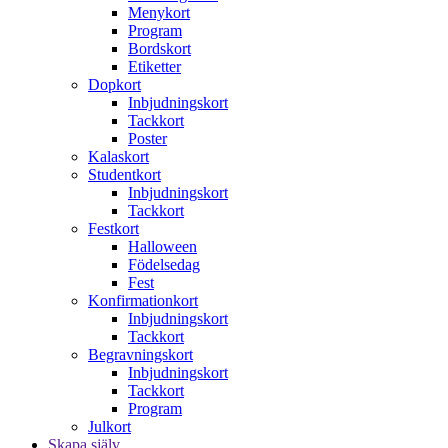
Menykort
Program
Bordskort
Etiketter
Dopkort
Inbjudningskort
Tackkort
Poster
Kalaskort
Studentkort
Inbjudningskort
Tackkort
Festkort
Halloween
Födelsedag
Fest
Konfirmationkort
Inbjudningskort
Tackkort
Begravningskort
Inbjudningskort
Tackkort
Program
Julkort
Skapa själv