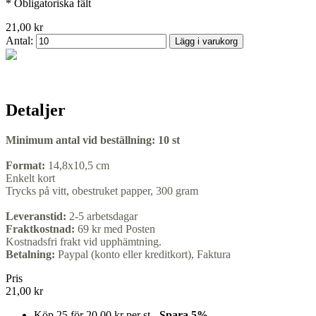
* Obligatoriska fält
21,00 kr
Antal:
Lägg i varukorg
Detaljer
Minimum antal vid beställning:
10 st
Format:
14,8x10,5 cm
Enkelt kort
Trycks på vitt, obestruket papper, 300 gram
Leveranstid:
2-5 arbetsdagar
Fraktkostnad:
69 kr med Posten
Kostnadsfri frakt vid upphämtning.
Betalning:
Paypal (konto eller kreditkort), Faktura
Pris
21,00 kr
Köp 25 för
20,00 kr
per st -
Spara
5
%