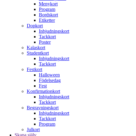
Menykort
Program
Bordskort
Etiketter
Dopkort
Inbjudningskort
Tackkort
Poster
Kalaskort
Studentkort
Inbjudningskort
Tackkort
Festkort
Halloween
Födelsedag
Fest
Konfirmationkort
Inbjudningskort
Tackkort
Begravningskort
Inbjudningskort
Tackkort
Program
Julkort
Skapa själv