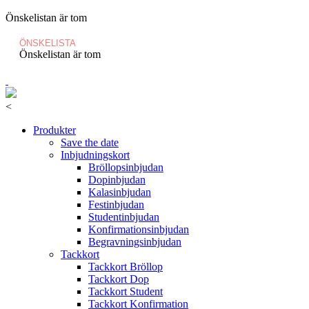
Önskelistan är tom
ÖNSKELISTA
Önskelistan är tom
<
Produkter
Save the date
Inbjudningskort
Bröllopsinbjudan
Dopinbjudan
Kalasinbjudan
Festinbjudan
Studentinbjudan
Konfirmationsinbjudan
Begravningsinbjudan
Tackkort
Tackkort Bröllop
Tackkort Dop
Tackkort Student
Tackkort Konfirmation