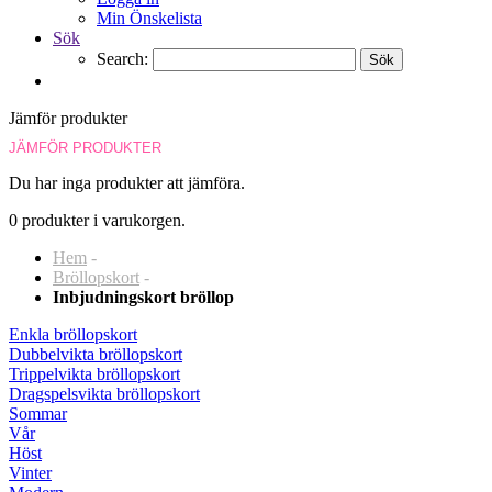
Min Önskelista
Sök
Search:
Sök
Jämför produkter
JÄMFÖR PRODUKTER
Du har inga produkter att jämföra.
0 produkter i varukorgen.
Hem
-
Bröllopskort
-
Inbjudningskort bröllop
Enkla bröllopskort
Dubbelvikta bröllopskort
Trippelvikta bröllopskort
Dragspelsvikta bröllopskort
Sommar
Vår
Höst
Vinter