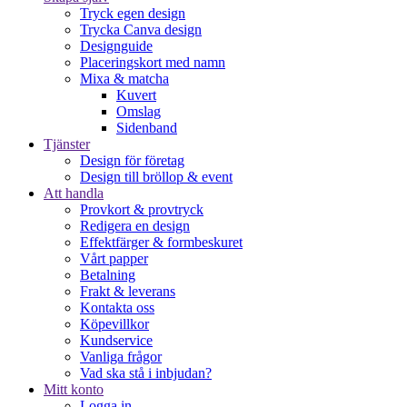
Tryck egen design
Trycka Canva design
Designguide
Placeringskort med namn
Mixa & matcha
Kuvert
Omslag
Sidenband
Tjänster
Design för företag
Design till bröllop & event
Att handla
Provkort & provtryck
Redigera en design
Effektfärger & formbeskuret
Vårt papper
Betalning
Frakt & leverans
Kontakta oss
Köpevillkor
Kundservice
Vanliga frågor
Vad ska stå i inbjudan?
Mitt konto
Logga in