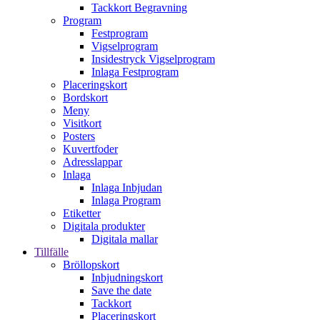
Tackkort Begravning
Program
Festprogram
Vigselprogram
Insidestryck Vigselprogram
Inlaga Festprogram
Placeringskort
Bordskort
Meny
Visitkort
Posters
Kuvertfoder
Adresslappar
Inlaga
Inlaga Inbjudan
Inlaga Program
Etiketter
Digitala produkter
Digitala mallar
Tillfälle
Bröllopskort
Inbjudningskort
Save the date
Tackkort
Placeringskort