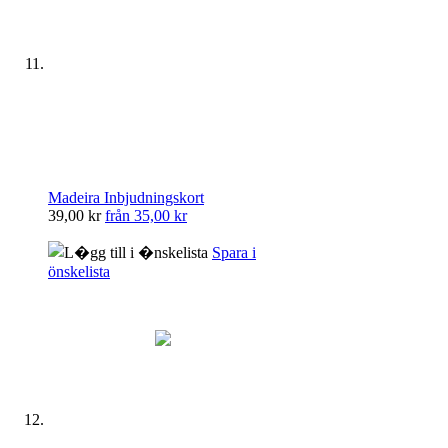
Madeira Inbjudningskort
39,00 kr
från
35,00 kr
Spara i
önskelista