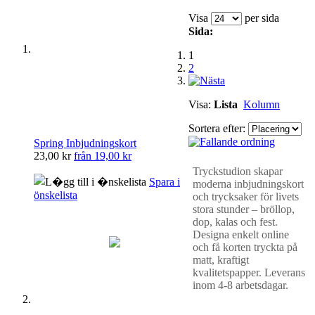
Visa
per sida
Sida:
1
2
Visa:
Lista
Kolumn
Sortera efter:
Spring Inbjudningskort
23,00 kr
från
19,00 kr
Tryckstudion skapar
Spara i
moderna inbjudningskort
önskelista
och trycksaker för livets
stora stunder – bröllop,
dop, kalas och fest.
Designa enkelt online
och få korten tryckta på
matt, kraftigt
kvalitetspapper. Leverans
inom 4-8 arbetsdagar.