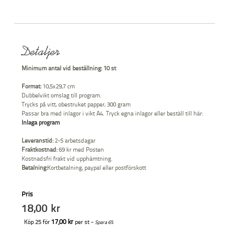
Detaljer
Minimum antal vid beställning:
10 st
Format:
10,5x29,7 cm
Dubbelvikt omslag till program.
Trycks på vitt, obestruket papper, 300 gram
Passar bra med inlagor i vikt A4. Tryck egna inlagor eller beställ till här:
Inlaga program
Leveranstid:
2-5 arbetsdagar
Fraktkostnad:
69 kr med Posten
Kostnadsfri frakt vid upphämtning.
Betalning:
Kortbetalning, paypal eller postförskott
Pris
18,00 kr
17,00 kr
Köp 25 för
per st -
Spara
6
%