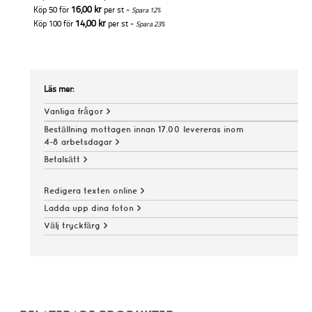
16,00 kr
Köp 50 för
per st -
Spara
12
%
14,00 kr
Köp 100 för
per st -
Spara
23
%
Läs mer:
Vanliga frågor >
Beställning mottagen innan 17.00 levereras inom
4-8 arbetsdagar >
Betalsätt >
Redigera texten online >
Ladda upp dina foton >
Välj tryckfärg >