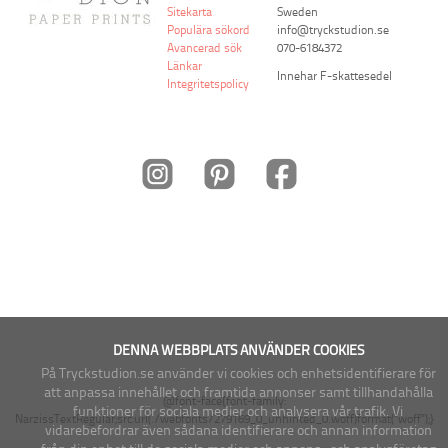
Sitekarta
Sweden
Populära sökord
info@tryckstudion.se
Avancerad sök
070-6184372
Länkar
Innehar F-skattesedel
Integritetspolicy
DENNA WEBBPLATS ANVÄNDER COOKIES
På Tryckstudion.se använder vi cookies och enhetsidentifierare för
att anpassa innehållet och framtida annonser samt tillhandahålla
@font-face{font-family:
funktioner för sociala medier och analysera vår trafik. Vi
NarzissTextRegular;src:url(./webfonts/279169_0_unhinted_0.woff)format("woff");
}
vidarebefordrar även sådana identifierare och annan information