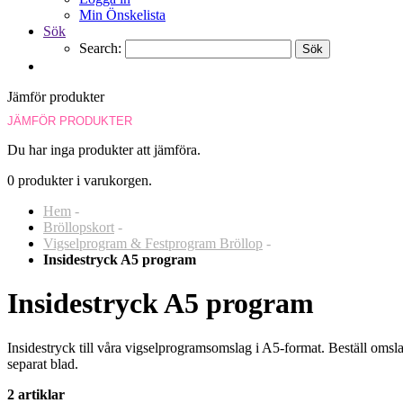
Min Önskelista
Sök
Search:
Sök
Jämför produkter
JÄMFÖR PRODUKTER
Du har inga produkter att jämföra.
0 produkter i varukorgen.
Hem
-
Bröllopskort
-
Vigselprogram & Festprogram Bröllop
-
Insidestryck A5 program
Insidestryck A5 program
Insidestryck till våra vigselprogramsomslag i A5-format. Beställ omsla
separat blad.
2 artiklar