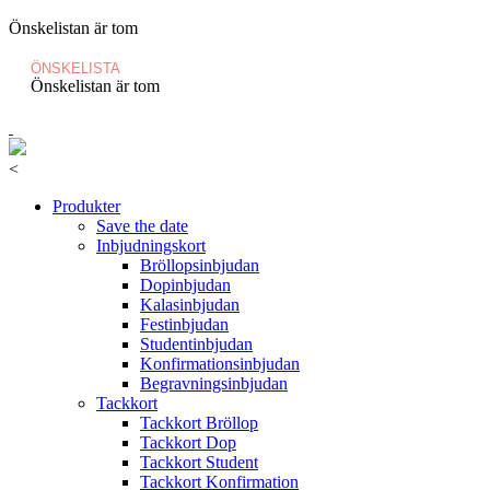
Önskelistan är tom
ÖNSKELISTA
Önskelistan är tom
<
Produkter
Save the date
Inbjudningskort
Bröllopsinbjudan
Dopinbjudan
Kalasinbjudan
Festinbjudan
Studentinbjudan
Konfirmationsinbjudan
Begravningsinbjudan
Tackkort
Tackkort Bröllop
Tackkort Dop
Tackkort Student
Tackkort Konfirmation