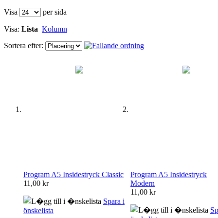
Visa
per sida
Visa:
Lista
Kolumn
Sortera efter:
Program A5 Insidestryck Classic
Program A5 Insidestryck
11,00 kr
Modern
11,00 kr
Spara i
Sp
önskelista