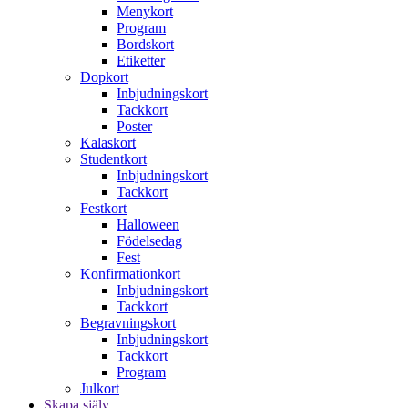
Menykort
Program
Bordskort
Etiketter
Dopkort
Inbjudningskort
Tackkort
Poster
Kalaskort
Studentkort
Inbjudningskort
Tackkort
Festkort
Halloween
Födelsedag
Fest
Konfirmationkort
Inbjudningskort
Tackkort
Begravningskort
Inbjudningskort
Tackkort
Program
Julkort
Skapa själv