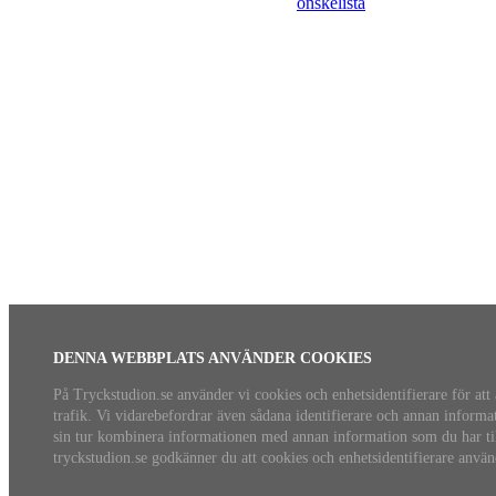
önskelista
DENNA WEBBPLATS ANVÄNDER COOKIES
På Tryckstudion.se använder vi cookies och enhetsidentifierare för att
trafik. Vi vidarebefordrar även sådana identifierare och annan informa
sin tur kombinera informationen med annan information som du har tillh
tryckstudion.se godkänner du att cookies och enhetsidentifierare använ