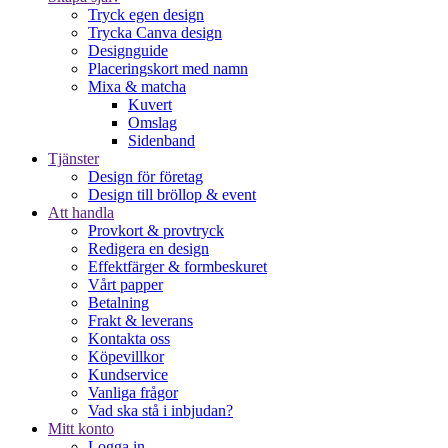
Tryck egen design
Trycka Canva design
Designguide
Placeringskort med namn
Mixa & matcha
Kuvert
Omslag
Sidenband
Tjänster
Design för företag
Design till bröllop & event
Att handla
Provkort & provtryck
Redigera en design
Effektfärger & formbeskuret
Vårt papper
Betalning
Frakt & leverans
Kontakta oss
Köpevillkor
Kundservice
Vanliga frågor
Vad ska stå i inbjudan?
Mitt konto
Logga in