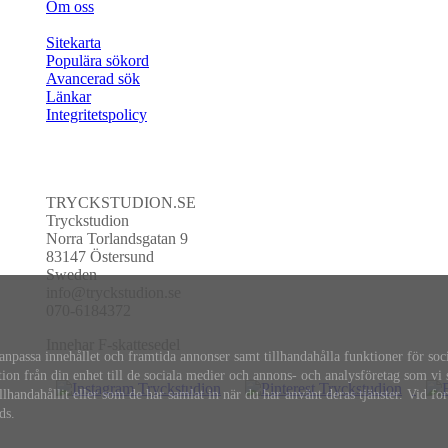
Om oss
Sitekarta
Populära sökord
Avancerad sök
Länkar
Integritetspolicy
TRYCKSTUDION.SE
Tryckstudion
Norra Torlandsgatan 9
83147 Östersund
Sweden
info@tryckstudion.se
070-6184372
Innehar F-skattesedel
 anpassa innehållet och framtida annonser samt tillhandahålla funktioner för soc
tion från din enhet till de sociala medier och annons- och analysföretag som vi
andahållit eller som de har samlat in när du har använt deras tjänster. Vid fo
ds.