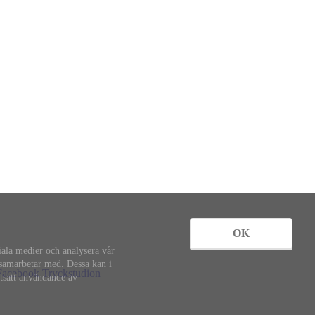
OK
iala medier och analysera vår
 samarbetar med. Dessa kan i
rtsatt användande av