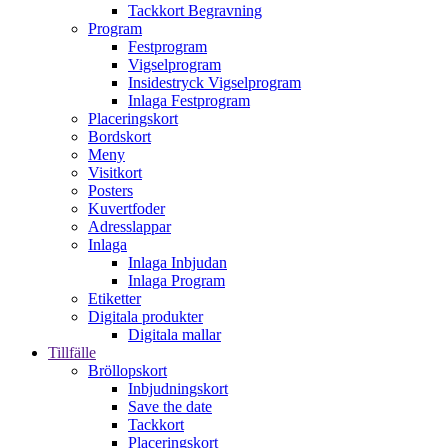
Tackkort Begravning
Program
Festprogram
Vigselprogram
Insidestryck Vigselprogram
Inlaga Festprogram
Placeringskort
Bordskort
Meny
Visitkort
Posters
Kuvertfoder
Adresslappar
Inlaga
Inlaga Inbjudan
Inlaga Program
Etiketter
Digitala produkter
Digitala mallar
Tillfälle
Bröllopskort
Inbjudningskort
Save the date
Tackkort
Placeringskort