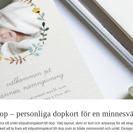
dop – personliga dopkort för en minnesv
ett unikt inbjudningskort till dop. Välj layout, skriv er text och anpassa för att ska
t att ta fram ett inbjudningskort till dop som är både minnesvärt och unikt. Designa d