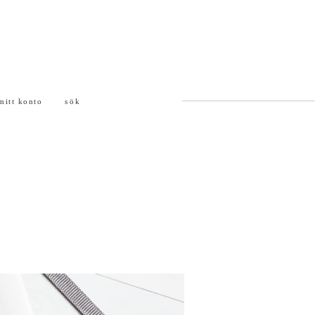
0
mitt konto
sök