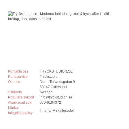
Kontakta oss
TRYCKSTUDION.SE
Kundservice
Tryckstudion
Om oss
Norra Torlandsgatan 9
83147 Östersund
Sitekarta
Sweden
Populära sökord
info@tryckstudion.se
Avancerad sök
070-6184372
Länkar
Innehar F-skattesedel
Integritetspolicy