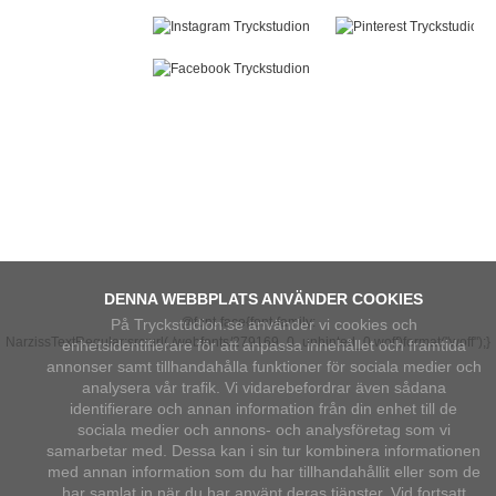
DENNA WEBBPLATS ANVÄNDER COOKIES
@font-face{font-family:
På Tryckstudion.se använder vi cookies och
NarzissTextRegular;src:url(./webfonts/279169_0_unhinted_0.woff)format("woff");
}
enhetsidentifierare för att anpassa innehållet och framtida
annonser samt tillhandahålla funktioner för sociala medier och
analysera vår trafik. Vi vidarebefordrar även sådana
identifierare och annan information från din enhet till de
sociala medier och annons- och analysföretag som vi
samarbetar med. Dessa kan i sin tur kombinera informationen
med annan information som du har tillhandahållit eller som de
har samlat in när du har använt deras tjänster. Vid fortsatt