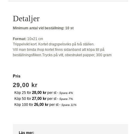
Detaljer
Minimum antal vid beställning:
10 st
Format:
10x21 cm
Trippelvikt kort. Kortet dragspelsviks på två ställen.
Vill man binda ihop kortet finns sidanband att köpa till på
beställningsfliken.
Trycks på vitt, obestruket papper, 300 gram
Pris
29,00 kr
28,00 kr
Köp 25 för
per st -
Spara
4
%
27,00 kr
Köp 50 för
per st -
Spara
7
%
26,00 kr
Köp 100 för
per st -
Spara
11
%
Läs mer: