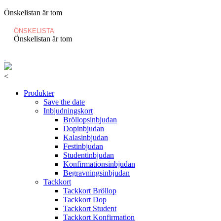
Önskelistan är tom
ÖNSKELISTA
Önskelistan är tom
<
Produkter
Save the date
Inbjudningskort
Bröllopsinbjudan
Dopinbjudan
Kalasinbjudan
Festinbjudan
Studentinbjudan
Konfirmationsinbjudan
Begravningsinbjudan
Tackkort
Tackkort Bröllop
Tackkort Dop
Tackkort Student
Tackkort Konfirmation