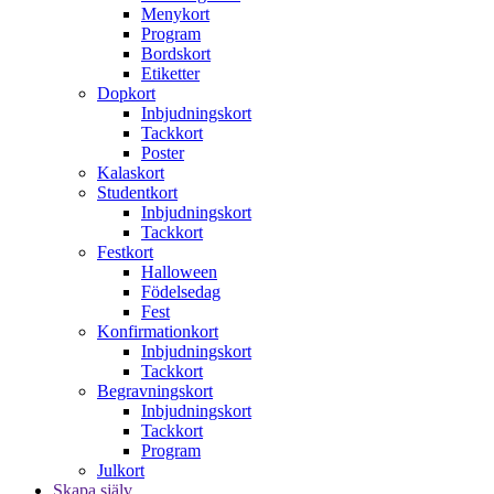
Menykort
Program
Bordskort
Etiketter
Dopkort
Inbjudningskort
Tackkort
Poster
Kalaskort
Studentkort
Inbjudningskort
Tackkort
Festkort
Halloween
Födelsedag
Fest
Konfirmationkort
Inbjudningskort
Tackkort
Begravningskort
Inbjudningskort
Tackkort
Program
Julkort
Skapa själv