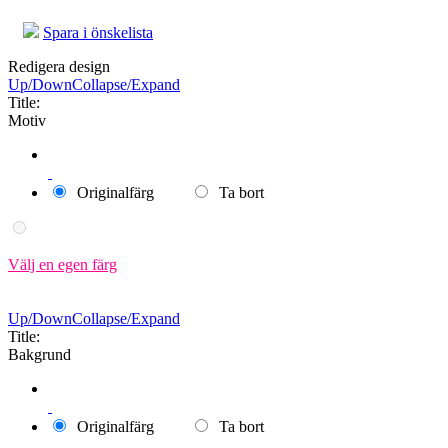
Spara i önskelista
Redigera design
Up/Down
Collapse/Expand
Title:
Motiv
Originalfärg
Ta bort
Välj en egen färg
Up/Down
Collapse/Expand
Title:
Bakgrund
Originalfärg
Ta bort