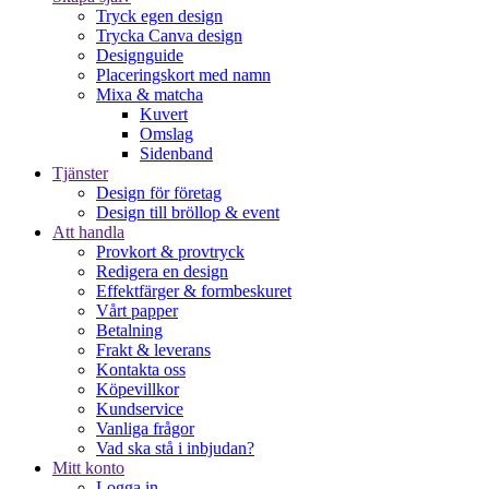
Tryck egen design
Trycka Canva design
Designguide
Placeringskort med namn
Mixa & matcha
Kuvert
Omslag
Sidenband
Tjänster
Design för företag
Design till bröllop & event
Att handla
Provkort & provtryck
Redigera en design
Effektfärger & formbeskuret
Vårt papper
Betalning
Frakt & leverans
Kontakta oss
Köpevillkor
Kundservice
Vanliga frågor
Vad ska stå i inbjudan?
Mitt konto
Logga in