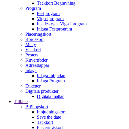
Tackkort Begravning
Program
Festprogram
Vigselprogram
Insidestryck Vigselprogram
Inlaga Festprogram
Placeringskort
Bordskort
Meny
Visitkort
Posters
Kuvertfoder
Adresslappar
Inlaga
Inlaga Inbjudan
Inlaga Program
Etiketter
Digitala produkter
Digitala mallar
Tillfälle
Bröllopskort
Inbjudningskort
Save the date
Tackkort
Placeringskort