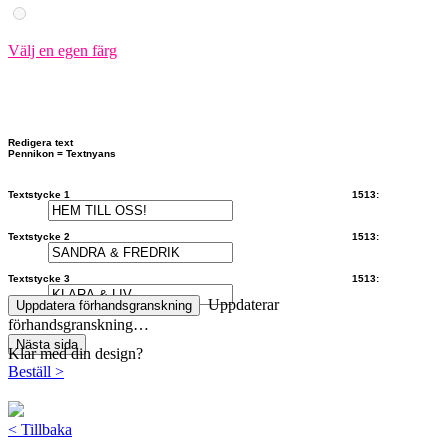
Välj en egen färg
Redigera text
Pennikon = Textnyans
Textstycke 1 1513:
Textstycke 2 1513:
Textstycke 3 1513:
Uppdaterar
Uppdatera förhandsgranskning
förhandsgranskning…
Nästa sida
Klar med din design?
Beställ
>
<
Tillbaka