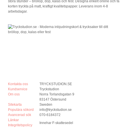
stora stunder – bröllop, dop, kalas och fest. Designa enkelt online och få
korten tryckta på matt, kraftigt kvalitetspapper. Leverans inom 4-8
arbetsdagar.
Kontakta oss
TRYCKSTUDION.SE
Kundservice
Tryckstudion
Om oss
Norra Torlandsgatan 9
83147 Östersund
Sitekarta
Sweden
Populära sökord
info@tryckstudion.se
Avancerad sök
070-6184372
Länkar
Innehar F-skattesedel
Integritetspolicy