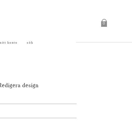
0
mitt konto
sök
Redigera design