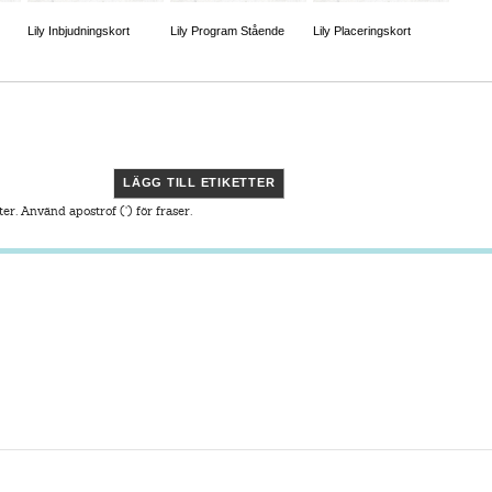
Lily Inbjudningskort
Lily Program Stående
Lily Placeringskort
LÄGG TILL ETIKETTER
ter. Använd apostrof (') för fraser.