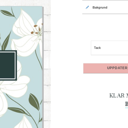
Bakgrund
Text på omslag 1475:
UPPDATER
KLAR 