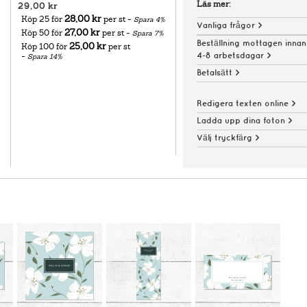
Läs mer:
29,00 kr
28,00 kr
Köp 25 för
per st -
Spara
4
%
Vanliga frågor >
27,00 kr
Köp 50 för
per st -
Spara
7
%
Beställning mottagen innan
25,00 kr
Köp 100 för
per st
-
Spara
14
%
4-8 arbetsdagar >
Betalsätt >
Redigera texten online >
Ladda upp dina foton >
Välj tryckfärg >