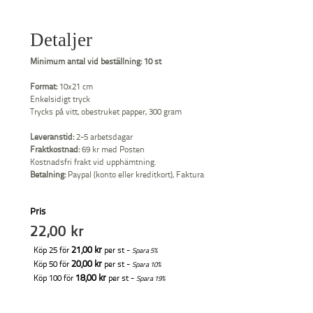
Detaljer
Minimum antal vid beställning:
10 st
Format:
10x21 cm
Enkelsidigt tryck
Trycks på vitt, obestruket papper, 300 gram
Leveranstid:
2-5 arbetsdagar
Fraktkostnad:
69 kr med Posten
Kostnadsfri frakt vid upphämtning.
Betalning:
Paypal (konto eller kreditkort), Faktura
Pris
22,00 kr
21,00 kr
Köp 25 för
per st -
Spara
5
%
20,00 kr
Köp 50 för
per st -
Spara
10
%
18,00 kr
Köp 100 för
per st -
Spara
19
%