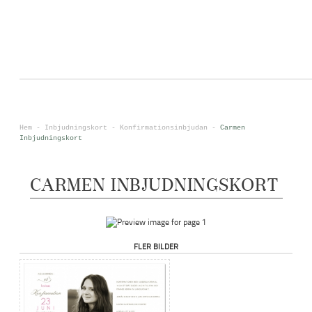
0
<
Hem
-
Inbjudningskort
-
Konfirmationsinbjudan
-
Carmen
Inbjudningskort
CARMEN INBJUDNINGSKORT
FLER BILDER