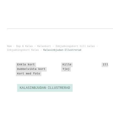
0
<
Hem
-
Dop & Kalas
-
Kalaskort - Inbjudningskort till kalas
-
Inbjudningskort Kalas
-
Kalasinbjudan-Illustrerad
Enkla kort
Kille
Illus
Dubbelvikta kort
Tjej
Kort med foto
KALASINBJUDAN-ILLUSTRERAD