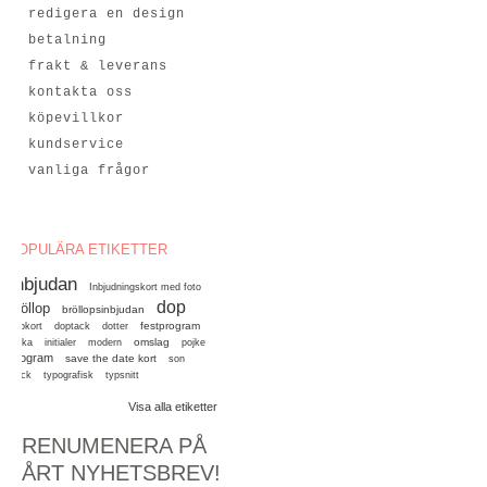
redigera en design
betalning
frakt & leverans
kontakta oss
köpevillkor
kundservice
vanliga frågor
POPULÄRA ETIKETTER
Inbjudan
Inbjudningskort med foto
dop
bröllop
bröllopsinbjudan
festprogram
dopkort
doptack
dotter
omslag
flicka
initialer
modern
pojke
program
save the date kort
son
tryck
typografisk
typsnitt
Visa alla etiketter
PRENUMENERA PÅ
VÅRT NYHETSBREV!