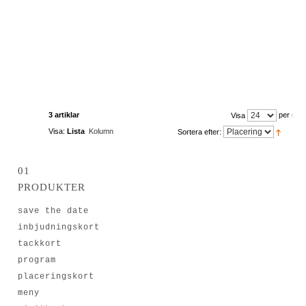
3 artiklar
per sida
Visa
Visa:
Lista
Kolumn
Sortera efter:
01
PRODUKTER
save the date
inbjudningskort
tackkort
program
placeringskort
meny