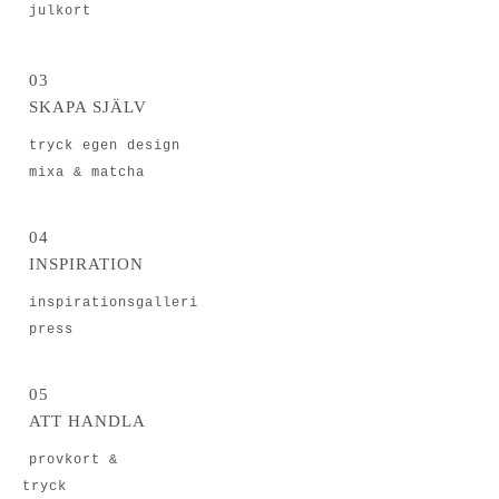
julkort
03
SKAPA SJÄLV
tryck egen design
mixa & matcha
04
INSPIRATION
inspirationsgalleri
press
05
ATT HANDLA
provkort &
rovtryck