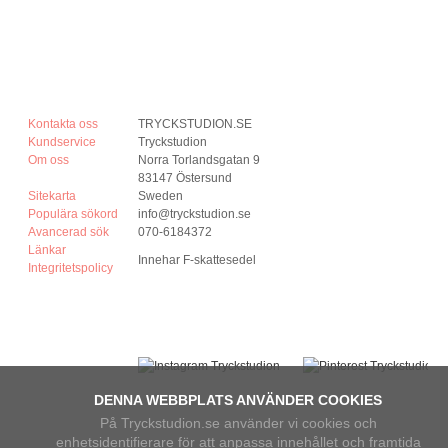
Kontakta oss
TRYCKSTUDION.SE
Kundservice
Tryckstudion
Om oss
Norra Torlandsgatan 9
83147 Östersund
Sitekarta
Sweden
Populära sökord
info@tryckstudion.se
Avancerad sök
070-6184372
Länkar
Innehar F-skattesedel
Integritetspolicy
DENNA WEBBPLATS ANVÄNDER COOKIES
På Tryckstudion.se använder vi cookies och
enhetsidentifierare för att anpassa innehållet och framtida