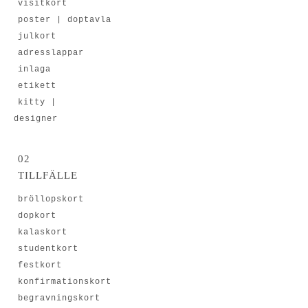
visitkort
poster | doptavla
julkort
adresslappar
inlaga
etikett
kitty |
ästdesigner
02
TILLFÄLLE
bröllopskort
dopkort
kalaskort
studentkort
festkort
konfirmationskort
begravningskort