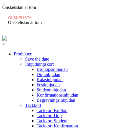
Önskelistan är tom
ÖNSKELISTA
Önskelistan är tom
<
Produkter
Save the date
Inbjudningskort
Bröllopsinbjudan
Dopinbjudan
Kalasinbjudan
Festinbjudan
Studentinbjudan
Konfirmationsinbjudan
Begravningsinbjudan
Tackkort
Tackkort Bröllop
Tackkort Dop
Tackkort Student
Tackkort Konfirmation