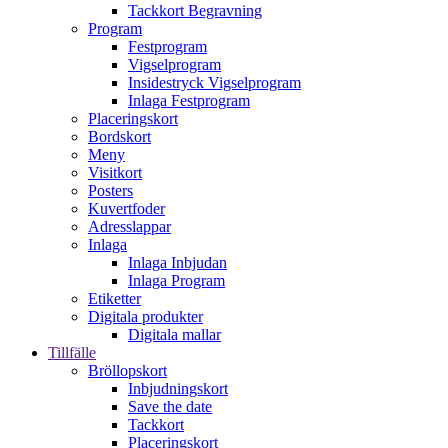
Tackkort Begravning
Program
Festprogram
Vigselprogram
Insidestryck Vigselprogram
Inlaga Festprogram
Placeringskort
Bordskort
Meny
Visitkort
Posters
Kuvertfoder
Adresslappar
Inlaga
Inlaga Inbjudan
Inlaga Program
Etiketter
Digitala produkter
Digitala mallar
Tillfälle
Bröllopskort
Inbjudningskort
Save the date
Tackkort
Placeringskort