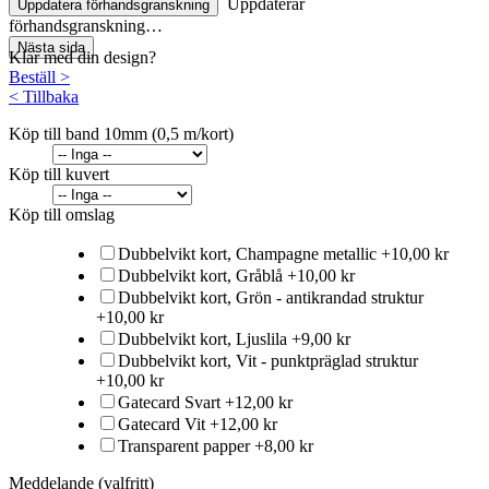
Uppdaterar
Uppdatera förhandsgranskning
förhandsgranskning…
Nästa sida
Klar med din design?
Beställ
>
<
Tillbaka
Köp till band 10mm (0,5 m/kort)
Köp till kuvert
Köp till omslag
Dubbelvikt kort, Champagne metallic
+
10,00 kr
Dubbelvikt kort, Gråblå
+
10,00 kr
Dubbelvikt kort, Grön - antikrandad struktur
+
10,00 kr
Dubbelvikt kort, Ljuslila
+
9,00 kr
Dubbelvikt kort, Vit - punktpräglad struktur
+
10,00 kr
Gatecard Svart
+
12,00 kr
Gatecard Vit
+
12,00 kr
Transparent papper
+
8,00 kr
Meddelande (valfritt)