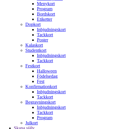
Menykort
Program
Bordskort
Etiketter
Dopkort
Inbjudningskort
Tackkort
Poster
Kalaskort
Studentkort
Inbjudningskort
Tackkort
Festkort
Halloween
Födelsedag
Fest
Konfirmationkort
Inbjudningskort
Tackkort
Begravningskort
Inbjudningskort
Tackkort
Program
Julkort
Skapa själv