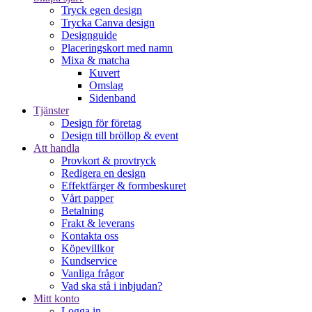
Tryck egen design
Trycka Canva design
Designguide
Placeringskort med namn
Mixa & matcha
Kuvert
Omslag
Sidenband
Tjänster
Design för företag
Design till bröllop & event
Att handla
Provkort & provtryck
Redigera en design
Effektfärger & formbeskuret
Vårt papper
Betalning
Frakt & leverans
Kontakta oss
Köpevillkor
Kundservice
Vanliga frågor
Vad ska stå i inbjudan?
Mitt konto
Logga in