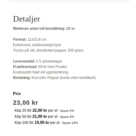
Detaljer
Minimum antal vid beställning:
10 st
Format:
11x15.8 cm
Enkelt kort, dubbelsidigt tryck
Trycks på vitt, obestruket papper, 300 gram
Leveranstid:
2-5 arbetsdagar
Fraktkostnad:
69 kr med Posten
Kostnadsfri frakt vid upphämtning.
Betalning:
Kort eller Paypal (konto eller kreditkort)
Pris
23,00 kr
22,00 kr
Köp 25 för
per st -
Spara
5
%
21,00 kr
Köp 50 för
per st -
Spara
9
%
19,00 kr
Köp 100 för
per st -
Spara
18
%