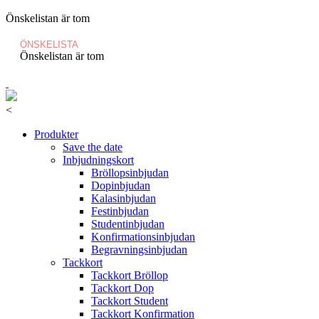
Önskelistan är tom
ÖNSKELISTA
Önskelistan är tom
<
Produkter
Save the date
Inbjudningskort
Bröllopsinbjudan
Dopinbjudan
Kalasinbjudan
Festinbjudan
Studentinbjudan
Konfirmationsinbjudan
Begravningsinbjudan
Tackkort
Tackkort Bröllop
Tackkort Dop
Tackkort Student
Tackkort Konfirmation