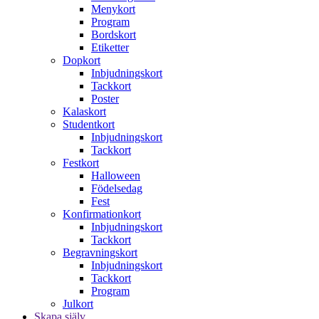
Menykort
Program
Bordskort
Etiketter
Dopkort
Inbjudningskort
Tackkort
Poster
Kalaskort
Studentkort
Inbjudningskort
Tackkort
Festkort
Halloween
Födelsedag
Fest
Konfirmationkort
Inbjudningskort
Tackkort
Begravningskort
Inbjudningskort
Tackkort
Program
Julkort
Skapa själv