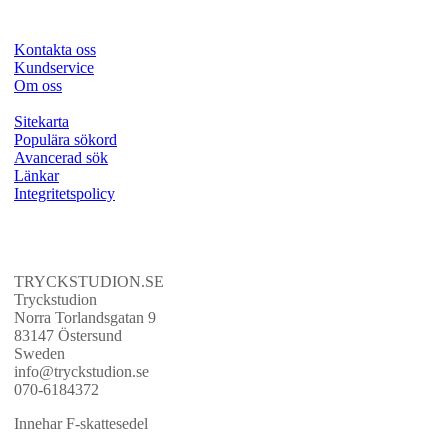
Kontakta oss
Kundservice
Om oss
Sitekarta
Populära sökord
Avancerad sök
Länkar
Integritetspolicy
TRYCKSTUDION.SE
Tryckstudion
Norra Torlandsgatan 9
83147 Östersund
Sweden
info@tryckstudion.se
070-6184372
Innehar F-skattesedel