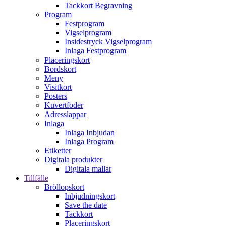
Tackkort Begravning
Program
Festprogram
Vigselprogram
Insidestryck Vigselprogram
Inlaga Festprogram
Placeringskort
Bordskort
Meny
Visitkort
Posters
Kuvertfoder
Adresslappar
Inlaga
Inlaga Inbjudan
Inlaga Program
Etiketter
Digitala produkter
Digitala mallar
Tillfälle
Bröllopskort
Inbjudningskort
Save the date
Tackkort
Placeringskort