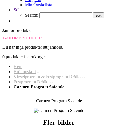
Min Önskelista
Sök
Search:
Sök
Jämför produkter
JÄMFÖR PRODUKTER
Du har inga produkter att jämföra.
0 produkter i varukorgen.
Hem
-
Bröllopskort
-
Vigselprogram & Festprogram Bröllop
-
Festprogram Bröllop
-
Carmen Program Stående
Carmen Program Stående
Fler bilder