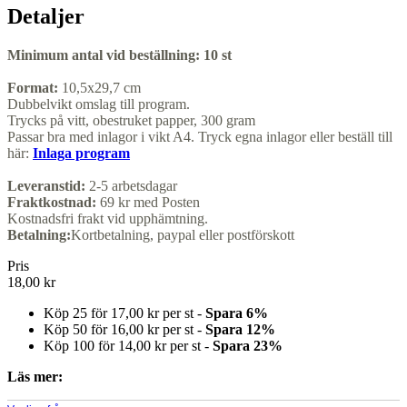
Detaljer
Minimum antal vid beställning:
10 st
Format:
10,5x29,7 cm
Dubbelvikt omslag till program.
Trycks på vitt, obestruket papper, 300 gram
Passar bra med inlagor i vikt A4. Tryck egna inlagor eller beställ till
här:
Inlaga program
Leveranstid:
2-5 arbetsdagar
Fraktkostnad:
69 kr med Posten
Kostnadsfri frakt vid upphämtning.
Betalning:
Kortbetalning, paypal eller postförskott
Pris
18,00 kr
Köp 25 för
17,00 kr
per st -
Spara
6
%
Köp 50 för
16,00 kr
per st -
Spara
12
%
Köp 100 för
14,00 kr
per st -
Spara
23
%
Läs mer: