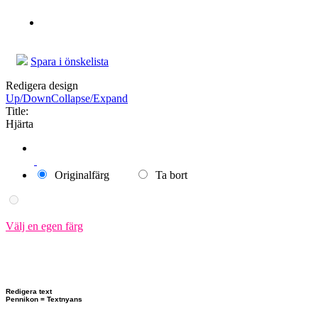
Spara i önskelista
Redigera design
Up/Down
Collapse/Expand
Title:
Hjärta
Originalfärg
Ta bort
Välj en egen färg
Redigera text
Pennikon = Textnyans