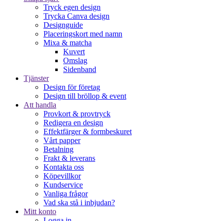
Tryck egen design
Trycka Canva design
Designguide
Placeringskort med namn
Mixa & matcha
Kuvert
Omslag
Sidenband
Tjänster
Design för företag
Design till bröllop & event
Att handla
Provkort & provtryck
Redigera en design
Effektfärger & formbeskuret
Vårt papper
Betalning
Frakt & leverans
Kontakta oss
Köpevillkor
Kundservice
Vanliga frågor
Vad ska stå i inbjudan?
Mitt konto
Logga in