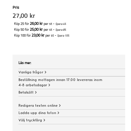
Pris
27,00 kr
26,00 kr
Köp 25 för
per st -
Spara
4
%
25,00 kr
Köp 50 för
per st -
Spara
8
%
23,00 kr
Köp 100 för
per st -
Spara
15
%
Läs mer:
Vanliga frågor >
Beställning mottagen innan 17.00 levereras inom
4-8 arbetsdagar >
Betalsätt >
Redigera texten online >
Ladda upp dina foton >
Välj tryckfärg >