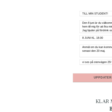
Textstycke 1 | Rubrik 1418:
Textstycke 2 1418:
Textstycke 3 | Datum o Tid 1418:
Textstycke 4 1418:
Textstycke 5 | Namnen 1418:
UPPDATER
KLAR 