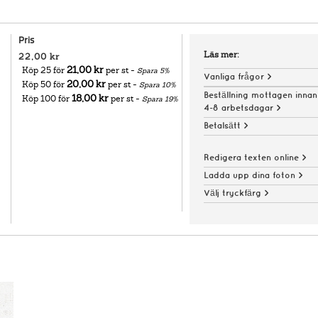
Pris
Läs mer:
22,00 kr
21,00 kr
Köp 25 för
per st -
Spara
5
%
Vanliga frågor >
20,00 kr
Köp 50 för
per st -
Spara
10
%
Beställning mottagen innan
18,00 kr
Köp 100 för
per st -
Spara
19
%
4-8 arbetsdagar >
Betalsätt >
Redigera texten online >
Ladda upp dina foton >
Välj tryckfärg >