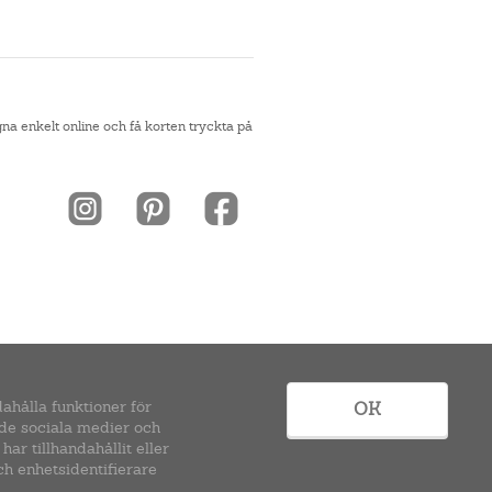
na enkelt online och få korten tryckta på
ahålla funktioner för
OK
 de sociala medier och
r tillhandahållit eller
ch enhetsidentifierare