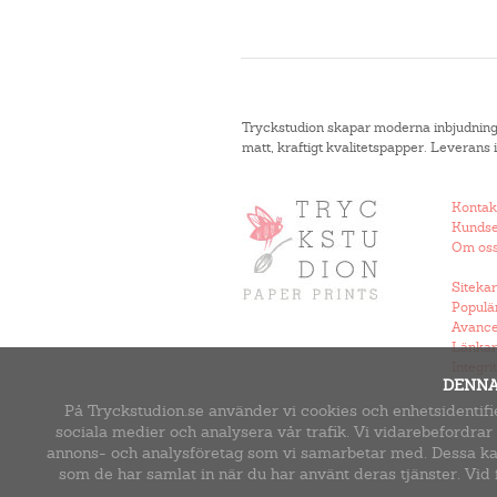
Tryckstudion skapar moderna inbjudningsko
matt, kraftigt kvalitetspapper. Leverans
Kontak
Kundse
Om os
Sitekar
Populä
Avance
Länkar
Integri
DENNA
På Tryckstudion.se använder vi cookies och enhetsidentifie
sociala medier och analysera vår trafik. Vi vidarebefordrar
annons- och analysföretag som vi samarbetar med. Dessa kan 
som de har samlat in när du har använt deras tjänster. Vid