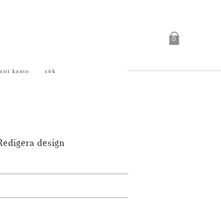
0
mitt konto
sök
Redigera design