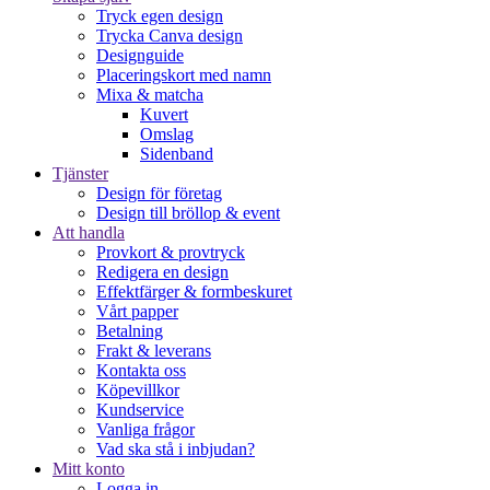
Tryck egen design
Trycka Canva design
Designguide
Placeringskort med namn
Mixa & matcha
Kuvert
Omslag
Sidenband
Tjänster
Design för företag
Design till bröllop & event
Att handla
Provkort & provtryck
Redigera en design
Effektfärger & formbeskuret
Vårt papper
Betalning
Frakt & leverans
Kontakta oss
Köpevillkor
Kundservice
Vanliga frågor
Vad ska stå i inbjudan?
Mitt konto
Logga in