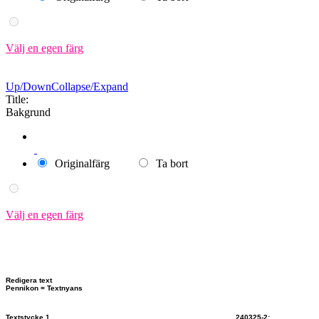
Välj en egen färg
Up/Down
Collapse/Expand
Title:
Bakgrund
Originalfärg
Ta bort
Välj en egen färg
Redigera text
Pennikon = Textnyans
Textstycke 1 240325-2: