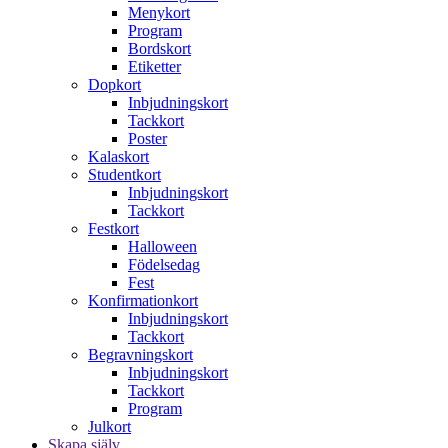
Menykort
Program
Bordskort
Etiketter
Dopkort
Inbjudningskort
Tackkort
Poster
Kalaskort
Studentkort
Inbjudningskort
Tackkort
Festkort
Halloween
Födelsedag
Fest
Konfirmationkort
Inbjudningskort
Tackkort
Begravningskort
Inbjudningskort
Tackkort
Program
Julkort
Skapa själv