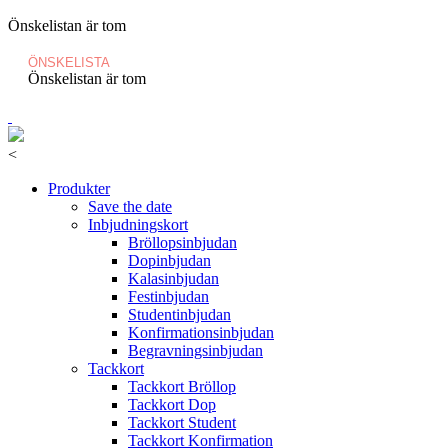
Önskelistan är tom
ÖNSKELISTA
Önskelistan är tom
<
Produkter
Save the date
Inbjudningskort
Bröllopsinbjudan
Dopinbjudan
Kalasinbjudan
Festinbjudan
Studentinbjudan
Konfirmationsinbjudan
Begravningsinbjudan
Tackkort
Tackkort Bröllop
Tackkort Dop
Tackkort Student
Tackkort Konfirmation