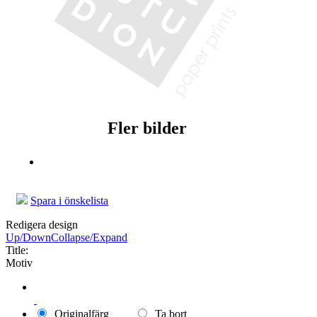
Fler bilder
Spara i önskelista
Redigera design
Up/Down
Collapse/Expand
Title:
Motiv
Originalfärg
Ta bort