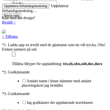
Uppdaterar
Uppdatera förhandsgranskning
förhandsgranskning…
Nästa sida
Klar med din design?
Beställ
>
<
Tillbaka
*
1. Ladda upp en textfil med de gästnamn som du vill trycka. Obs!
Endast namnen på rad.
Tillåtna filtyper för uppladdning:
txt,xls,xlsx,odt,doc,docx
*
2. Godkännande
Antalet namn i listan stämmer med antalet
placeringskort jag beställer.
*
3. Godkännande
Jag godkänner det uppdaterade korrekturet.