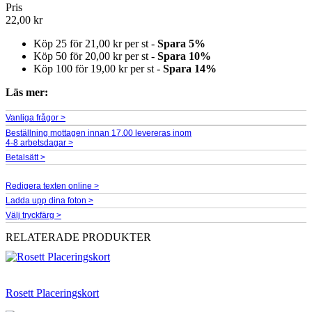
Pris
22,00 kr
Köp 25 för
21,00 kr
per st -
Spara
5
%
Köp 50 för
20,00 kr
per st -
Spara
10
%
Köp 100 för
19,00 kr
per st -
Spara
14
%
Läs mer:
Vanliga frågor >
Beställning mottagen innan 17.00 levereras inom
4-8 arbetsdagar >
Betalsätt >
Redigera texten online >
Ladda upp dina foton >
Välj tryckfärg >
RELATERADE PRODUKTER
Rosett Placeringskort