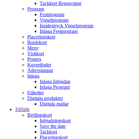
Tackkort Begravning
Program
Festprogram
Vigselprogram
Insidestryck Vigselprogram
Inlaga Festprogram
Placeringskort
Bordskort
Meny
Visitkort
Posters
Kuvertfoder
Adresslappar
Inlaga
Inlaga Inbjudan
Inlaga Program
Etiketter
Digitala produkter
Digitala mallar
Tillfälle
Bröllopskort
Inbjudningskort
Save the date
Tackkort
Placeringskort