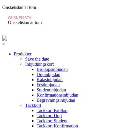
Önskelistan är tom
ÖNSKELISTA
Önskelistan är tom
<
Produkter
Save the date
Inbjudningskort
Bröllopsinbjudan
Dopinbjudan
Kalasinbjudan
Festinbjudan
Studentinbjudan
Konfirmationsinbjudan
Begravningsinbjudan
Tackkort
Tackkort Bröllop
Tackkort Dop
Tackkort Student
Tackkort Konfirmation