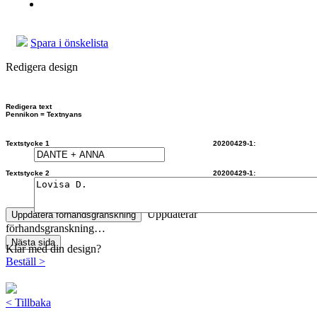
Spara i önskelista
Redigera design
Redigera text
Pennikon = Textnyans
Textstycke 1 20200429-1:
Textstycke 2 20200429-1:
Uppdaterar
Uppdatera förhandsgranskning
förhandsgranskning…
Nästa sida
Klar med din design?
Beställ
>
<
Tillbaka