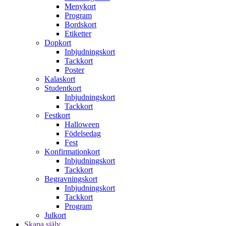
Menykort
Program
Bordskort
Etiketter
Dopkort
Inbjudningskort
Tackkort
Poster
Kalaskort
Studentkort
Inbjudningskort
Tackkort
Festkort
Halloween
Födelsedag
Fest
Konfirmationkort
Inbjudningskort
Tackkort
Begravningskort
Inbjudningskort
Tackkort
Program
Julkort
Skapa själv