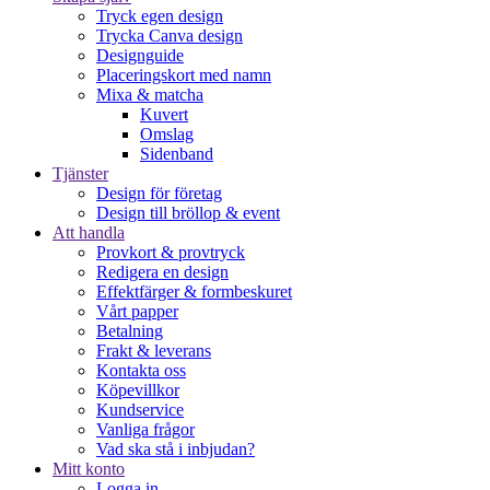
Tryck egen design
Trycka Canva design
Designguide
Placeringskort med namn
Mixa & matcha
Kuvert
Omslag
Sidenband
Tjänster
Design för företag
Design till bröllop & event
Att handla
Provkort & provtryck
Redigera en design
Effektfärger & formbeskuret
Vårt papper
Betalning
Frakt & leverans
Kontakta oss
Köpevillkor
Kundservice
Vanliga frågor
Vad ska stå i inbjudan?
Mitt konto
Logga in