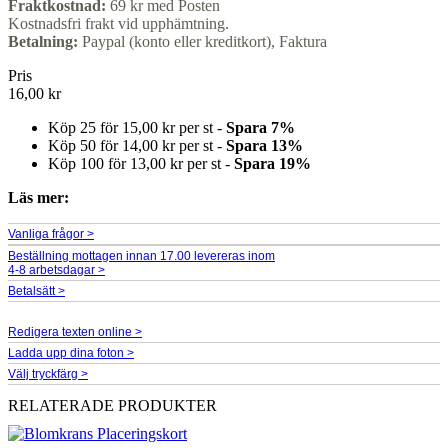
Fraktkostnad:
69 kr med Posten
Kostnadsfri frakt vid upphämtning.
Betalning:
Paypal (konto eller kreditkort), Faktura
Pris
16,00 kr
Köp 25 för
15,00 kr
per st -
Spara
7
%
Köp 50 för
14,00 kr
per st -
Spara
13
%
Köp 100 för
13,00 kr
per st -
Spara
19
%
Läs mer:
Vanliga frågor >
Beställning mottagen innan 17.00 levereras inom
4-8 arbetsdagar >
Betalsätt >
Redigera texten online >
Ladda upp dina foton >
Välj tryckfärg >
RELATERADE PRODUKTER