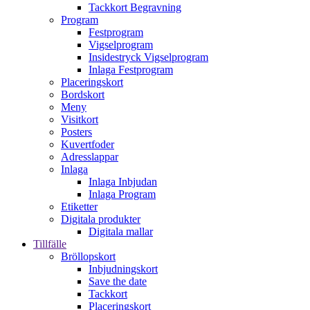
Tackkort Begravning
Program
Festprogram
Vigselprogram
Insidestryck Vigselprogram
Inlaga Festprogram
Placeringskort
Bordskort
Meny
Visitkort
Posters
Kuvertfoder
Adresslappar
Inlaga
Inlaga Inbjudan
Inlaga Program
Etiketter
Digitala produkter
Digitala mallar
Tillfälle
Bröllopskort
Inbjudningskort
Save the date
Tackkort
Placeringskort