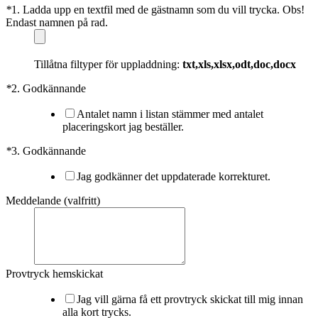
*
1. Ladda upp en textfil med de gästnamn som du vill trycka. Obs!
Endast namnen på rad.
Tillåtna filtyper för uppladdning:
txt,xls,xlsx,odt,doc,docx
*
2. Godkännande
Antalet namn i listan stämmer med antalet
placeringskort jag beställer.
*
3. Godkännande
Jag godkänner det uppdaterade korrekturet.
Meddelande (valfritt)
Provtryck hemskickat
Jag vill gärna få ett provtryck skickat till mig innan
alla kort trycks.