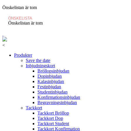
Önskelistan är tom
ÖNSKELISTA
Önskelistan är tom
<
Produkter
Save the date
Inbjudningskort
Bröllopsinbjudan
Dopinbjudan
Kalasinbjudan
Festinbjudan
Studentinbjudan
Konfirmationsinbjudan
Begravningsinbjudan
Tackkort
Tackkort Bröllop
Tackkort Dop
Tackkort Student
Tackkort Konfirmation