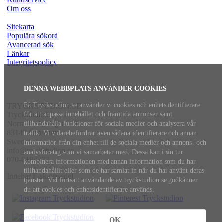
Om oss
Sitekarta
Populära sökord
Avancerad sök
Länkar
Integritetspolicy
DENNA WEBBPLATS ANVÄNDER COOKIES
På Tryckstudion.se använder vi cookies och enhetsidentifierare
TRYCKSTUDION.SE
för att anpassa innehållet och framtida annonser samt
Tryckstudion
Norra Torlandsgatan 9
tillhandahålla funktioner för sociala medier och analysera vår
83147 Östersund
trafik. Vi vidarebefordrar även sådana identifierare och annan
Sweden
information från din enhet till de sociala medier och annons- och
info@tryckstudion.se
analysföretag som vi samarbetar med. Dessa kan i sin tur
070-6184372
kombinera informationen med annan information som du har
tillhandahållit eller som de har samlat in när du har använt deras
Innehar F-skattesedel
tjänster. Vid fortsatt användande av tryckstudion.se godkänner
du att cookies och enhetsidentifierare används.
OK