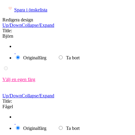
Spara i önskelista
Redigera design
Up/Down
Collapse/Expand
Title:
Björn
Originalfärg
Ta bort
Välj en egen färg
Up/Down
Collapse/Expand
Title:
Fågel
Originalfärg
Ta bort