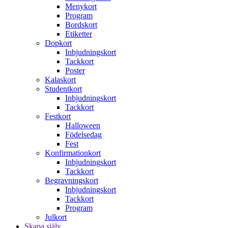
Menykort
Program
Bordskort
Etiketter
Dopkort
Inbjudningskort
Tackkort
Poster
Kalaskort
Studentkort
Inbjudningskort
Tackkort
Festkort
Halloween
Födelsedag
Fest
Konfirmationkort
Inbjudningskort
Tackkort
Begravningskort
Inbjudningskort
Tackkort
Program
Julkort
Skapa själv