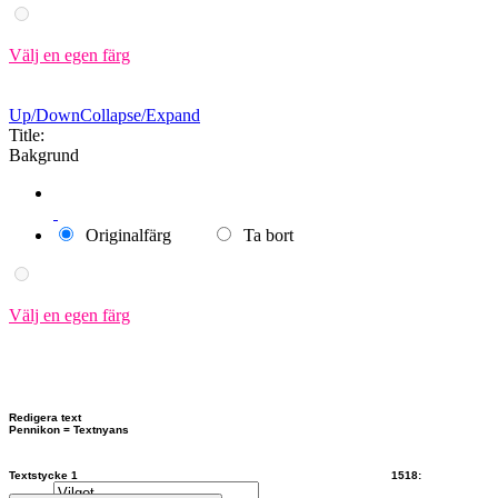
Välj en egen färg
Up/Down
Collapse/Expand
Title:
Bakgrund
Originalfärg
Ta bort
Välj en egen färg
Redigera text
Pennikon = Textnyans
Textstycke 1 1518: