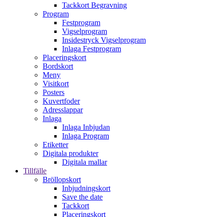
Tackkort Begravning
Program
Festprogram
Vigselprogram
Insidestryck Vigselprogram
Inlaga Festprogram
Placeringskort
Bordskort
Meny
Visitkort
Posters
Kuvertfoder
Adresslappar
Inlaga
Inlaga Inbjudan
Inlaga Program
Etiketter
Digitala produkter
Digitala mallar
Tillfälle
Bröllopskort
Inbjudningskort
Save the date
Tackkort
Placeringskort