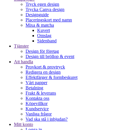
Tryck egen design
Trycka Canva design
Designguide
Placeringskort med namn
Mixa & matcha
Kuvert
Omslag
Sidenband
Tjänster
Design för företag
Design till bröllop & event
Att handla
Provkort & provtryck
Redigera en design
Effektfärger & formbeskuret
Vårt papper
Betalning
Frakt & leverans
Kontakta oss
Köpevillkor
Kundservice
Vanliga frågor
Vad ska stå i inbjudan?
Mitt konto
Logga in