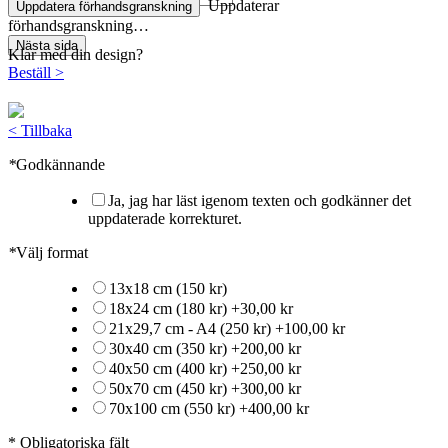
Uppdaterar
Uppdatera förhandsgranskning
förhandsgranskning…
Nästa sida
Klar med din design?
Beställ
>
<
Tillbaka
*
Godkännande
Ja, jag har läst igenom texten och godkänner det
uppdaterade korrekturet.
*
Välj format
13x18 cm (150 kr)
18x24 cm (180 kr)
+
30,00 kr
21x29,7 cm - A4 (250 kr)
+
100,00 kr
30x40 cm (350 kr)
+
200,00 kr
40x50 cm (400 kr)
+
250,00 kr
50x70 cm (450 kr)
+
300,00 kr
70x100 cm (550 kr)
+
400,00 kr
* Obligatoriska fält