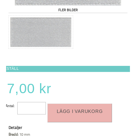
FLER BILDER
BESTÄLL
7,00 kr
Antal:
LÄGG I VARUKORG
Detaljer
Bredd:
10 mm