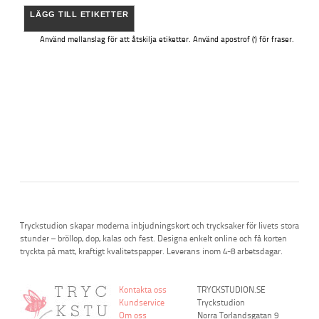
LÄGG TILL ETIKETTER
Använd mellanslag för att åtskilja etiketter. Använd apostrof (') för fraser.
Tryckstudion skapar moderna inbjudningskort och trycksaker för livets stora
stunder – bröllop, dop, kalas och fest. Designa enkelt online och få korten
tryckta på matt, kraftigt kvalitetspapper. Leverans inom 4-8 arbetsdagar.
Kontakta oss
TRYCKSTUDION.SE
Kundservice
Tryckstudion
Om oss
Norra Torlandsgatan 9