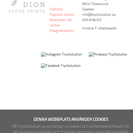
83147 Östersund
Sitekarta
Sweden
Populära sökord
info@tryckstudion.se
Avancerad sök
070-6184372
Länkar
Innehar F-skattesedel
Integritetspolicy
DENNA WEBBPLATS ANVÄNDER COOKIES
På Tryckstudion.se använder vi cookies och enhetsidentifierare för
att anpassa innehållet och framtida annonser samt tillhandahålla