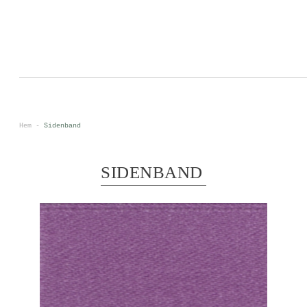
0
<
Hem
-
Sidenband
SIDENBAND