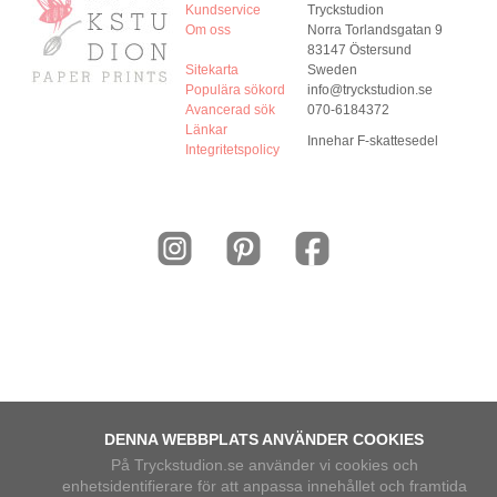
Kundservice
Tryckstudion
Om oss
Norra Torlandsgatan 9
83147 Östersund
Sitekarta
Sweden
Populära sökord
info@tryckstudion.se
Avancerad sök
070-6184372
Länkar
Innehar F-skattesedel
Integritetspolicy
DENNA WEBBPLATS ANVÄNDER COOKIES
På Tryckstudion.se använder vi cookies och
enhetsidentifierare för att anpassa innehållet och framtida