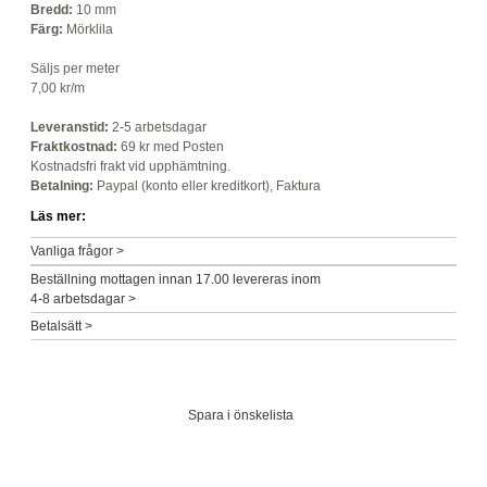
Bredd:
10 mm
Färg:
Mörklila
Säljs per meter
7,00 kr/m
Leveranstid:
2-5 arbetsdagar
Fraktkostnad:
69 kr med Posten
Kostnadsfri frakt vid upphämtning.
Betalning:
Paypal (konto eller kreditkort), Faktura
Läs mer:
Vanliga frågor >
Beställning mottagen innan 17.00 levereras inom
4-8 arbetsdagar >
Betalsätt >
Spara i önskelista