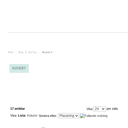
0
<
Hem
-
Dop & Kalas
-
Kuvert
KUVERT
17 artiklar
per sida
Visa
Visa:
Lista
Kolumn
Sortera efter: