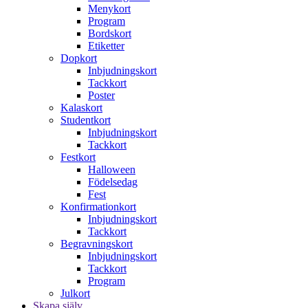
Menykort
Program
Bordskort
Etiketter
Dopkort
Inbjudningskort
Tackkort
Poster
Kalaskort
Studentkort
Inbjudningskort
Tackkort
Festkort
Halloween
Födelsedag
Fest
Konfirmationkort
Inbjudningskort
Tackkort
Begravningskort
Inbjudningskort
Tackkort
Program
Julkort
Skapa själv