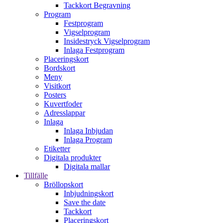
Tackkort Begravning
Program
Festprogram
Vigselprogram
Insidestryck Vigselprogram
Inlaga Festprogram
Placeringskort
Bordskort
Meny
Visitkort
Posters
Kuvertfoder
Adresslappar
Inlaga
Inlaga Inbjudan
Inlaga Program
Etiketter
Digitala produkter
Digitala mallar
Tillfälle
Bröllopskort
Inbjudningskort
Save the date
Tackkort
Placeringskort