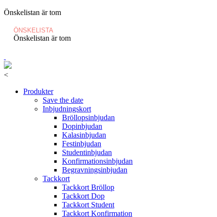
Önskelistan är tom
ÖNSKELISTA
Önskelistan är tom
<
Produkter
Save the date
Inbjudningskort
Bröllopsinbjudan
Dopinbjudan
Kalasinbjudan
Festinbjudan
Studentinbjudan
Konfirmationsinbjudan
Begravningsinbjudan
Tackkort
Tackkort Bröllop
Tackkort Dop
Tackkort Student
Tackkort Konfirmation