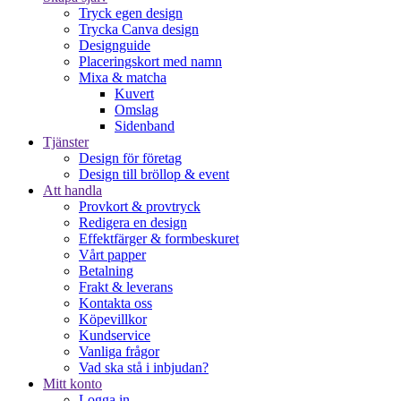
Tryck egen design
Trycka Canva design
Designguide
Placeringskort med namn
Mixa & matcha
Kuvert
Omslag
Sidenband
Tjänster
Design för företag
Design till bröllop & event
Att handla
Provkort & provtryck
Redigera en design
Effektfärger & formbeskuret
Vårt papper
Betalning
Frakt & leverans
Kontakta oss
Köpevillkor
Kundservice
Vanliga frågor
Vad ska stå i inbjudan?
Mitt konto
Logga in