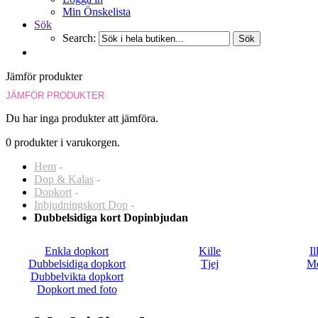
Min Önskelista
Sök
Search:
Sök
Jämför produkter
JÄMFÖR PRODUKTER
Du har inga produkter att jämföra.
0 produkter i varukorgen.
Hem
-
Dop & Kalas
-
Dopkort
-
Inbjudningskort Dop
-
Dubbelsidiga kort Dopinbjudan
Enkla dopkort
Kille
Il
Dubbelsidiga dopkort
Tjej
M
Dubbelvikta dopkort
Dopkort med foto