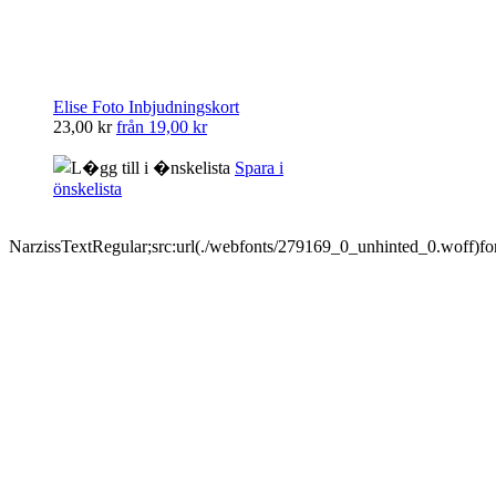
Elise Foto Inbjudningskort
23,00 kr
från
19,00 kr
Spara i
önskelista
NarzissTextRegular;src:url(./webfonts/279169_0_unhinted_0.woff)fo