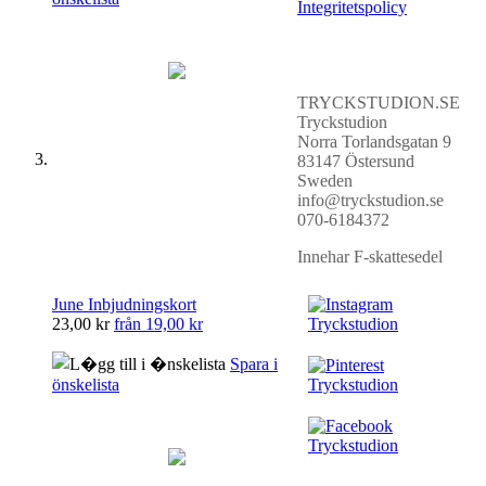
Integritetspolicy
TRYCKSTUDION.SE
Tryckstudion
Norra Torlandsgatan 9
83147 Östersund
Sweden
info@tryckstudion.se
070-6184372
Innehar F-skattesedel
June Inbjudningskort
23,00 kr
från
19,00 kr
Spara i
önskelista