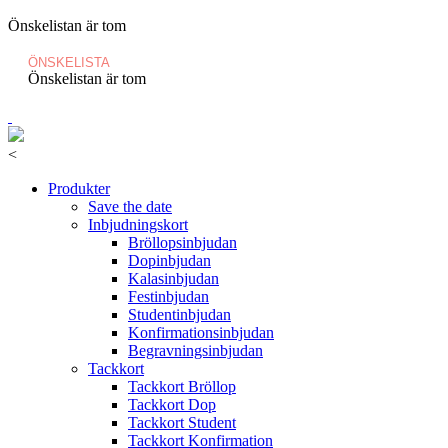
Önskelistan är tom
ÖNSKELISTA
Önskelistan är tom
<
Produkter
Save the date
Inbjudningskort
Bröllopsinbjudan
Dopinbjudan
Kalasinbjudan
Festinbjudan
Studentinbjudan
Konfirmationsinbjudan
Begravningsinbjudan
Tackkort
Tackkort Bröllop
Tackkort Dop
Tackkort Student
Tackkort Konfirmation