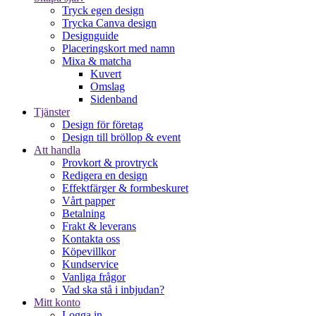
Tryck egen design
Trycka Canva design
Designguide
Placeringskort med namn
Mixa & matcha
Kuvert
Omslag
Sidenband
Tjänster
Design för företag
Design till bröllop & event
Att handla
Provkort & provtryck
Redigera en design
Effektfärger & formbeskuret
Vårt papper
Betalning
Frakt & leverans
Kontakta oss
Köpevillkor
Kundservice
Vanliga frågor
Vad ska stå i inbjudan?
Mitt konto
Logga in