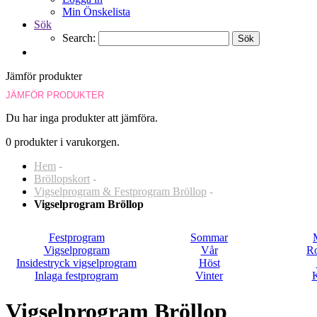
Min Önskelista
Sök
Search:
Sök
Jämför produkter
JÄMFÖR PRODUKTER
Du har inga produkter att jämföra.
0 produkter i varukorgen.
Hem
-
Bröllopskort
-
Vigselprogram & Festprogram Bröllop
-
Vigselprogram Bröllop
Festprogram
Sommar
Vigselprogram
Vår
R
Insidestryck vigselprogram
Höst
Inlaga festprogram
Vinter
K
Vigselprogram Bröllop