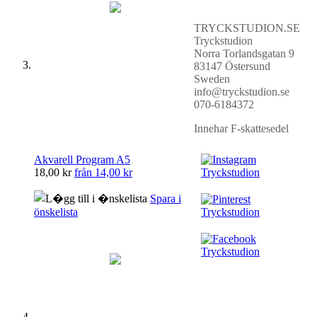
TRYCKSTUDION.SE
Tryckstudion
Norra Torlandsgatan 9
83147 Östersund
Sweden
info@tryckstudion.se
070-6184372
Innehar F-skattesedel
Akvarell Program A5
18,00 kr
från
14,00 kr
Spara i
önskelista