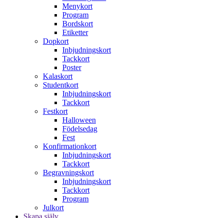
Menykort
Program
Bordskort
Etiketter
Dopkort
Inbjudningskort
Tackkort
Poster
Kalaskort
Studentkort
Inbjudningskort
Tackkort
Festkort
Halloween
Födelsedag
Fest
Konfirmationkort
Inbjudningskort
Tackkort
Begravningskort
Inbjudningskort
Tackkort
Program
Julkort
Skapa själv