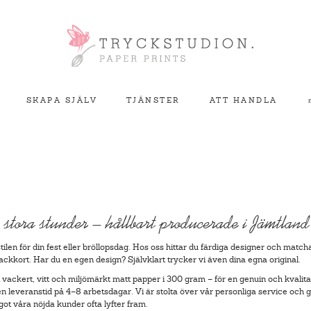
<
SKAPA SJÄLV
TJÄNSTER
ATT HANDLA
s stora stunder – hållbart producerade i Jämtland
ilen för din fest eller bröllopsdag. Hos oss hittar du färdiga designer och matc
ackkort. Har du en egen design? Självklart trycker vi även dina egna original.
vackert, vitt och miljömärkt matt papper i 300 gram – för en genuin och kvalitat
en leveranstid på 4–8 arbetsdagar. Vi är stolta över vår personliga service och gö
t våra nöjda kunder ofta lyfter fram.