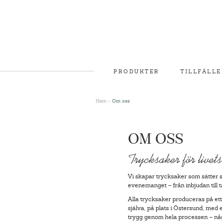
PRODUKTER
TILLFÄLLE
Hem
-
Om oss
OM OSS
Trycksaker för livet
Vi skapar trycksaker som sätter st
evenemanget – från inbjudan till t
Alla trycksaker produceras på ett 
själva, på plats i Östersund, med 
trygg genom hela processen – någo