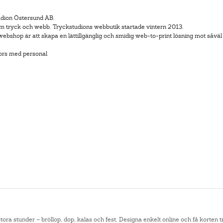
udion Östersund AB.
om tryck och webb. Tryckstudions webbutik startade vintern 2013.
bshop är att skapa en lättillgänglig och smidig web-to-print lösning mot såväl
ors med personal
ora stunder – bröllop, dop, kalas och fest. Designa enkelt online och få korten 