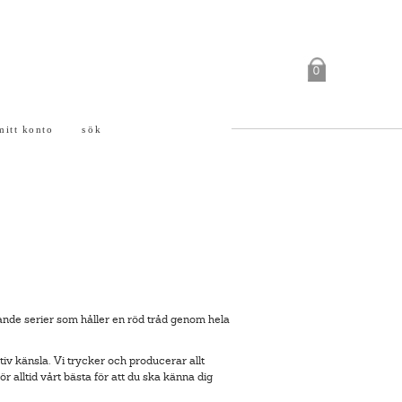
0
mitt konto
sök
hande serier som håller en röd tråd genom hela
iv känsla. Vi trycker och producerar allt
r alltid vårt bästa för att du ska känna dig