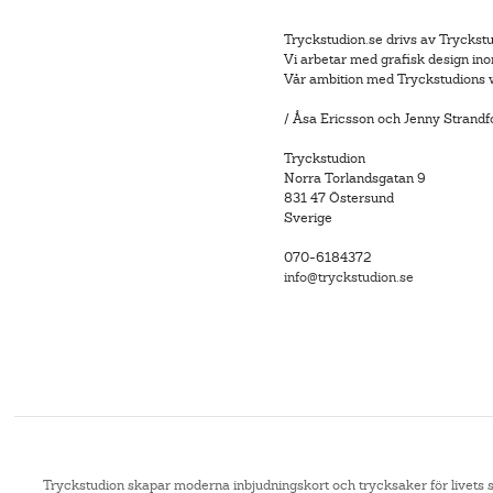
Tryckstudion.se drivs av Tryckst
Vi arbetar med grafisk design in
Vår ambition med Tryckstudions we
/ Åsa Ericsson och Jenny Strandf
Tryckstudion
Norra Torlandsgatan 9
831 47 Östersund
Sverige
070-6184372
info@tryckstudion.se
Tryckstudion skapar moderna inbjudningskort och trycksaker för livets st