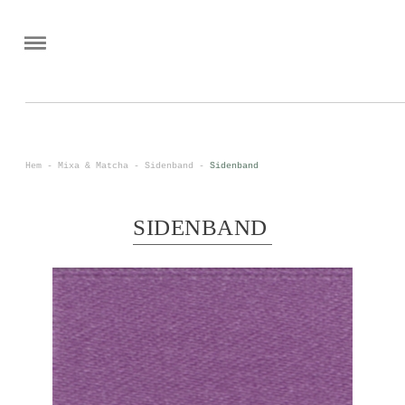
0
<
Hem
-
Mixa & Matcha
-
Sidenband
-
Sidenband
SIDENBAND