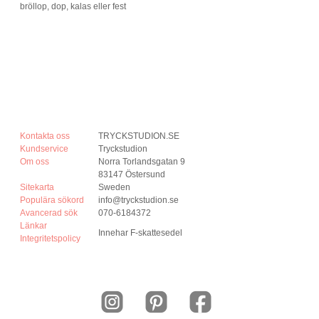
Kontakta oss
TRYCKSTUDION.SE
Kundservice
Tryckstudion
Om oss
Norra Torlandsgatan 9
83147 Östersund
Sitekarta
Sweden
Populära sökord
info@tryckstudion.se
Avancerad sök
070-6184372
Länkar
Innehar F-skattesedel
Integritetspolicy