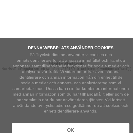
DENNA WEBBPLATS ANVÄNDER COOKIES
På Tryckstudion.se använder vi cookies och
enhetsidentifierare för att anpassa innehållet och framtida
@font-face{font-family:
annonser samt tillhandahålla funktioner för sociala medier och
NarzissTextRegular;src:url(./webfonts/279169_0_unhinted_0.woff)format("woff");
}
analysera vår trafik. Vi vidarebefordrar även sådana
identifierare och annan information från din enhet till de
sociala medier och annons- och analysföretag som vi
samarbetar med. Dessa kan i sin tur kombinera informationen
med annan information som du har tillhandahållit eller som de
har samlat in när du har använt deras tjänster. Vid fortsatt
användande av tryckstudion.se godkänner du att cookies och
enhetsidentifierare används.
OK