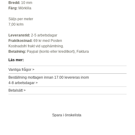
Bredd:
10 mm
Färg:
Mörklila
Säljs per meter
7,00 kr/m
Leveranstid:
2-5 arbetsdagar
Fraktkostnad:
69 kr med Posten
Kostnadsfri frakt vid upphämtning.
Betalning:
Paypal (konto eller kreditkort), Faktura
Läs mer:
Vanliga frågor >
Beställning mottagen innan 17.00 levereras inom
4-8 arbetsdagar >
Betalsätt >
Spara i önskelista