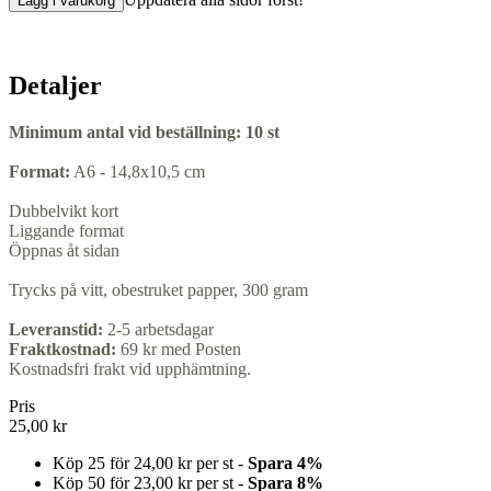
Lägg i varukorg
Detaljer
Minimum antal vid beställning:
10 st
Format:
A6 - 14,8x10,5 cm
Dubbelvikt kort
Liggande format
Öppnas åt sidan
Trycks på vitt, obestruket papper, 300 gram
Leveranstid:
2-5 arbetsdagar
Fraktkostnad:
69 kr med Posten
Kostnadsfri frakt vid upphämtning.
Pris
25,00 kr
Köp 25 för
24,00 kr
per st -
Spara
4
%
Köp 50 för
23,00 kr
per st -
Spara
8
%