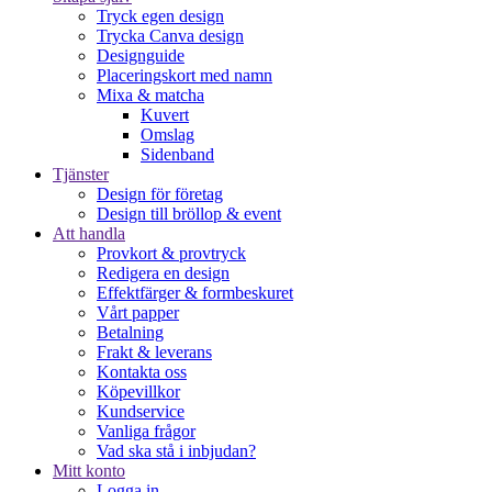
Tryck egen design
Trycka Canva design
Designguide
Placeringskort med namn
Mixa & matcha
Kuvert
Omslag
Sidenband
Tjänster
Design för företag
Design till bröllop & event
Att handla
Provkort & provtryck
Redigera en design
Effektfärger & formbeskuret
Vårt papper
Betalning
Frakt & leverans
Kontakta oss
Köpevillkor
Kundservice
Vanliga frågor
Vad ska stå i inbjudan?
Mitt konto
Logga in