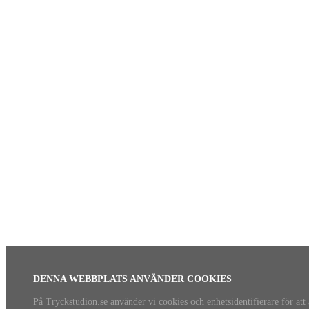
DENNA WEBBPLATS ANVÄNDER COOKIES
På Tryckstudion.se använder vi cookies och enhetsidentifierare för att 