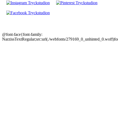
@font-face{font-family:
NarzissTextRegular;src:url(./webfonts/279169_0_unhinted_0.woff)fo