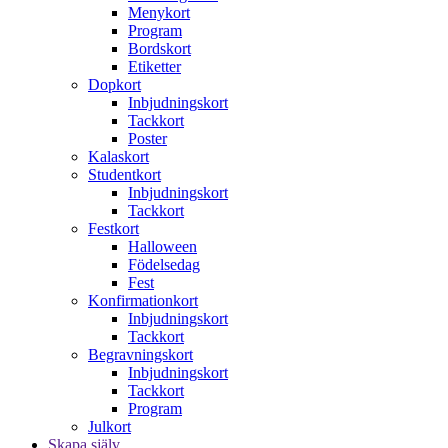
Menykort
Program
Bordskort
Etiketter
Dopkort
Inbjudningskort
Tackkort
Poster
Kalaskort
Studentkort
Inbjudningskort
Tackkort
Festkort
Halloween
Födelsedag
Fest
Konfirmationkort
Inbjudningskort
Tackkort
Begravningskort
Inbjudningskort
Tackkort
Program
Julkort
Skapa själv