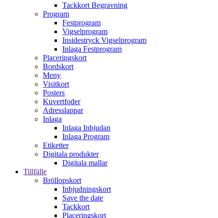
Tackkort Begravning
Program
Festprogram
Vigselprogram
Insidestryck Vigselprogram
Inlaga Festprogram
Placeringskort
Bordskort
Meny
Visitkort
Posters
Kuvertfoder
Adresslappar
Inlaga
Inlaga Inbjudan
Inlaga Program
Etiketter
Digitala produkter
Digitala mallar
Tillfälle
Bröllopskort
Inbjudningskort
Save the date
Tackkort
Placeringskort