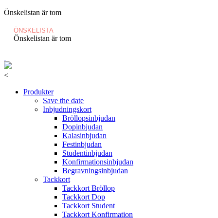
Önskelistan är tom
ÖNSKELISTA
Önskelistan är tom
<
Produkter
Save the date
Inbjudningskort
Bröllopsinbjudan
Dopinbjudan
Kalasinbjudan
Festinbjudan
Studentinbjudan
Konfirmationsinbjudan
Begravningsinbjudan
Tackkort
Tackkort Bröllop
Tackkort Dop
Tackkort Student
Tackkort Konfirmation