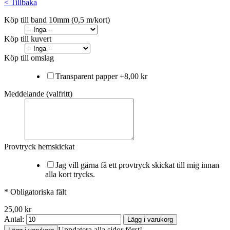
<
Tillbaka
Köp till band 10mm (0,5 m/kort)
Köp till kuvert
Köp till omslag
Transparent papper
+
8,00 kr
Meddelande (valfritt)
Provtryck hemskickat
Jag vill gärna få ett provtryck skickat till mig innan
alla kort trycks.
* Obligatoriska fält
25,00 kr
Antal:
Lägg i varukorg
Uppdatera alla sidor först!