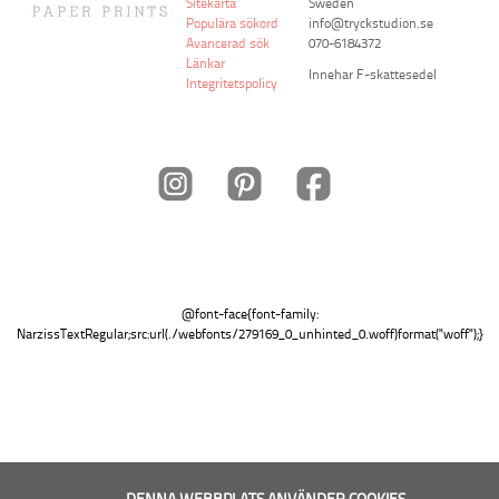
Sitekarta
Sweden
Populära sökord
info@tryckstudion.se
Avancerad sök
070-6184372
Länkar
Innehar F-skattesedel
Integritetspolicy
@font-face{font-family:
NarzissTextRegular;src:url(./webfonts/279169_0_unhinted_0.woff)format("woff");
}