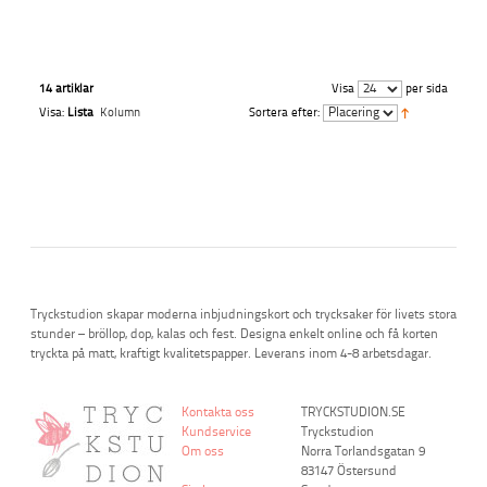
14 artiklar
Visa
per sida
Visa:
Lista
Kolumn
Sortera efter:
Tryckstudion skapar moderna inbjudningskort och trycksaker för livets stora
stunder – bröllop, dop, kalas och fest. Designa enkelt online och få korten
tryckta på matt, kraftigt kvalitetspapper. Leverans inom 4-8 arbetsdagar.
Kontakta oss
TRYCKSTUDION.SE
Kundservice
Tryckstudion
Om oss
Norra Torlandsgatan 9
83147 Östersund