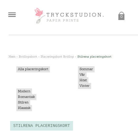
0
<
Hem
-
Bröllopskort
-
Placeringskort Bröllop
-
Stilrena placeringskort
Alla placeringskort
Sommar
Vår
Höst
Vinter
Modern
Romantisk
Stilren
Klassisk
STILRENA PLACERINGSKORT