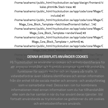
/home/asahemsi/public_html/tryckstudion.se/app/design/frontend/default
kalas.phtml:84 Stack trace: #0
/home/asahemsi/public_html/tryckstudion.se/app/code/core/Mage/Core/B
include() #1
/home/asahemsi/public_html/tryckstudion.se/app/code/core/Mage/Core/B
Mage_Core_Block_Template->fetchView('frontend/defaul...') #2
/home/asahemsi/public_html/tryckstudion.se/app/code/core/Mage/Core/B
Mage_Core_Block_Template->renderView() #3
/home/asahemsi/public_html/tryckstudion.se/app/code/core/Mage/Core/B
Mage_Core_Block_Template->_toHtml() #4
/home/asahemsi/public_html/tryckstudion.se/app/code/core/Mage/Core/M
Mage_Core_Block_Abstract->toHtml() #5
/home/asahemsi/public_html/tryckstudion.se/lib/Varien/Filter/Template.
DENNA WEBBPLATS ANVÄNDER COOKIES
Mage_Core_Model_Email_Template_Filter->blockDirective(Array) #6
På Tryckstudion.se använder vi cookies och enhetsidentifierare för
/home/asahemsi/public_html/tryckstu in
att anpassa innehållet och framtida annonser samt tillhandahålla
/home/asahemsi/public_html/tryckstudion.se/app/design/frontend/default
funktioner för sociala medier och analysera vår trafik. Vi
kalas.phtml
on line
84
vidarebefordrar även sådana identifierare och annan information
från din enhet till de sociala medier och annons- och analysföretag
som vi samarbetar med. Dessa kan i sin tur kombinera
informationen med annan information som du har tillhandahållit
eller som de har samlat in när du har använt deras tjänster. Vid
fortsatt användande av tryckstudion.se godkänner du att cookies
och enhetsidentifierare används.