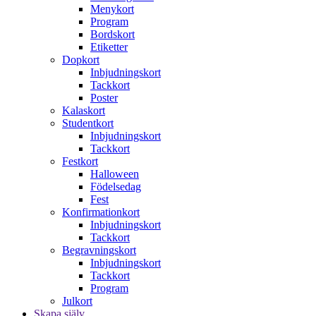
Menykort
Program
Bordskort
Etiketter
Dopkort
Inbjudningskort
Tackkort
Poster
Kalaskort
Studentkort
Inbjudningskort
Tackkort
Festkort
Halloween
Födelsedag
Fest
Konfirmationkort
Inbjudningskort
Tackkort
Begravningskort
Inbjudningskort
Tackkort
Program
Julkort
Skapa själv