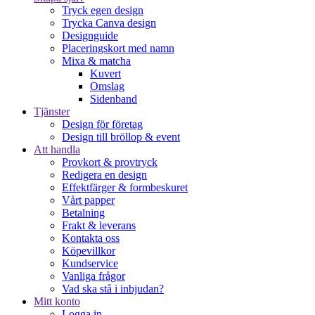
Tryck egen design
Trycka Canva design
Designguide
Placeringskort med namn
Mixa & matcha
Kuvert
Omslag
Sidenband
Tjänster
Design för företag
Design till bröllop & event
Att handla
Provkort & provtryck
Redigera en design
Effektfärger & formbeskuret
Vårt papper
Betalning
Frakt & leverans
Kontakta oss
Köpevillkor
Kundservice
Vanliga frågor
Vad ska stå i inbjudan?
Mitt konto
Logga in