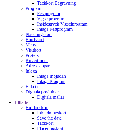
Tackkort Begravning
Program
Festprogram
Vigselprogram
Insidestryck Vigselprogram
Inlaga Festprogram
Placeringskort
Bordskort
Meny
Visitkort
Posters
Kuvertfoder
Adresslappar
Inlaga
Inlaga Inbjudan
Inlaga Program
Etiketter
Digitala produkter
Digitala mallar
Tillfälle
Bröllopskort
Inbjudningskort
Save the date
Tackkort
Placeringskort