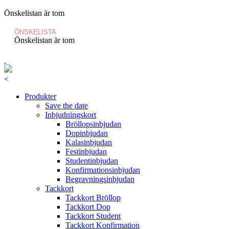
Önskelistan är tom
ÖNSKELISTA
Önskelistan är tom
<
Produkter
Save the date
Inbjudningskort
Bröllopsinbjudan
Dopinbjudan
Kalasinbjudan
Festinbjudan
Studentinbjudan
Konfirmationsinbjudan
Begravningsinbjudan
Tackkort
Tackkort Bröllop
Tackkort Dop
Tackkort Student
Tackkort Konfirmation