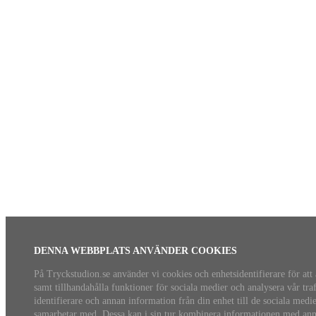
DENNA WEBBPLATS ANVÄNDER COOKIES
På Tryckstudion.se använder vi cookies och enhetsidentifierare för att
samt tillhandahålla funktioner för sociala medier och analysera vår tra
identifierare och annan information från din enhet till de sociala med
samarbetar med. Dessa kan i sin tur kombinera informationen med anna