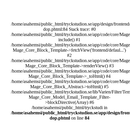
/home/asahemsi/public_html/tryckstudion.se/app/design/frontend/de
dop.phtml:84 Stack trace: #0
/home/asahemsi/public_html/tryckstudion.se/app/code/core/Mag
include() #1
/home/asahemsi/public_html/tryckstudion.se/app/code/core/Mag
Mage_Core_Block_Template->fetchView('frontend/defaul...')
#2
/home/asahemsi/public_html/tryckstudion.se/app/code/core/Mag
Mage_Core_Block_Template->renderView() #3
/home/asahemsi/public_html/tryckstudion.se/app/code/core/Mage
Mage_Core_Block_Template->_toHtml() #4
/home/asahemsi/public_html/tryckstudion.se/app/code/core/Mage
Mage_Core_Block_Abstract->toHtml() #5
/home/asahemsi/public_html/tryckstudion.se/lib/Varien/Filter/Te
Mage_Core_Model_Email_Template_Filter-
>blockDirective(Array) #6
/home/asahemsi/public_html/tryckstudi in
/home/asahemsi/public_html/tryckstudion.se/app/design/fronte
dop.phtml
on line
84