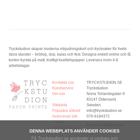
Tryckstudion skapar moderna inbjudningskort och trycksaker för livets
stora stunder – bröllop, dop, kalas och fest. Designa enkelt online och få
korten tryckta på matt, kraftigt kvalitetspapper. Leverans inom 4-8
arbetsdagar.
Kontakta oss
TRYCKSTUDION.SE
Kundservice
Tryckstudion
Om oss
Norra Torlandsgatan 9
83147 Östersund
Sitekarta
Sweden
Populära sökord
info@tryckstudion.se
Avancerad sök
070-6184372
Länkar
Innehar F-skattesedel
Integritetspolicy
DENNA WEBBPLATS ANVÄNDER COOKIES
På Tryckstudion.se använder vi cookies och