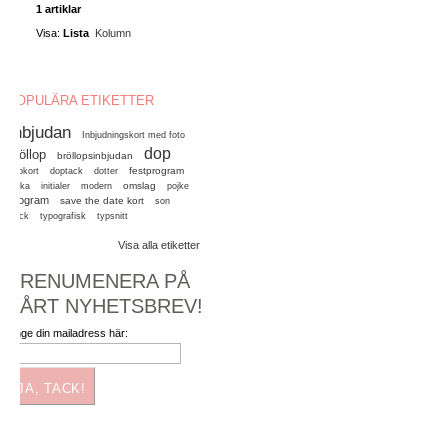
1 artiklar
Visa:
Lista
Kolumn
POPULÄRA ETIKETTER
Inbjudan
Inbjudningskort med foto
dop
bröllop
bröllopsinbjudan
festprogram
dopkort
doptack
dotter
omslag
flicka
initialer
modern
pojke
program
save the date kort
son
tryck
typografisk
typsnitt
Visa alla etiketter
PRENUMENERA PÅ
VÅRT NYHETSBREV!
Ange din mailadress här:
JA, TACK!